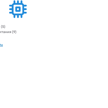
 (5)
итания (9)
te