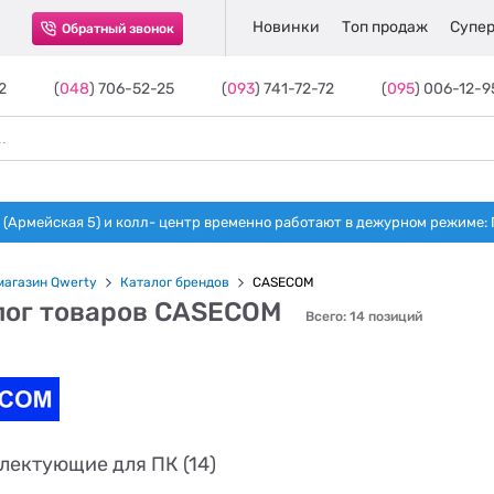
Новинки
Топ продаж
Супер
Обратный звонок
2
(
048
) 706-52-25
(
093
) 741-72-72
(
095
) 006-12-9
(Армейская 5) и колл- центр временно работают в дежурном режиме: Пн-п
магазин Qwerty
Каталог брендов
CASECOM
лог товаров CASECOM
Всего: 14 позиций
лектующие для ПК (14)