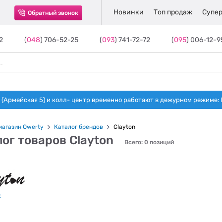
Новинки
Топ продаж
Супер
Обратный звонок
2
(
048
) 706-52-25
(
093
) 741-72-72
(
095
) 006-12-9
(Армейская 5) и колл- центр временно работают в дежурном режиме: Пн-п
магазин Qwerty
Каталог брендов
Clayton
ог товаров Clayton
Всего: 0 позиций
c