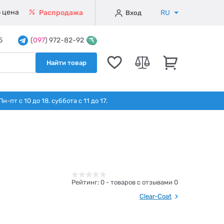
 цена
RU
Распродажа
Вход
5
(
097
) 972-82-92
Найти товар
т с 10 до 18. суббота с 11 до 17.
Рейтинг:
0
- товаров с отзывами 0
Clear-Coat