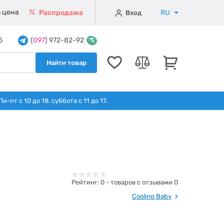
 цена
RU
Распродажа
Вход
5
(
097
) 972-82-92
Найти товар
т с 10 до 18. суббота с 11 до 17.
Рейтинг:
0
- товаров с отзывами 0
Cooling Baby