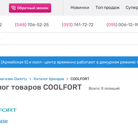
Новинки
Топ продаж
Супер
Обратный звонок
2
(
048
) 706-52-25
(
093
) 741-72-72
(
095
) 006-12-9
(Армейская 5) и колл- центр временно работают в дежурном режиме: Пн-п
магазин Qwerty
Каталог брендов
COOLFORT
лог товаров COOLFORT
Всего: 0 позиций
ster