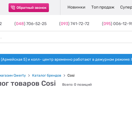
Новинки
Топ продаж
Супер
Обратный звонок
2
(
048
) 706-52-25
(
093
) 741-72-72
(
095
) 006-12-9
(Армейская 5) и колл- центр временно работают в дежурном режиме: Пн-п
магазин Qwerty
Каталог брендов
Cosi
ог товаров Cosi
Всего: 0 позиций