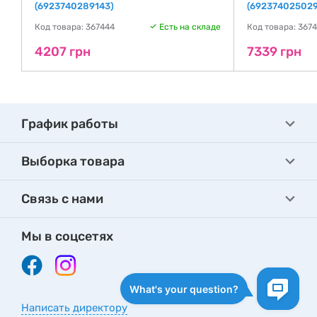
(6923740289143)
(692374025029
де
Код товара: 367444
Есть на складе
Код товара: 367
4207 грн
7339 грн
График работы
Выборка товара
Связь с нами
Мы в соцсетях
Написать директору