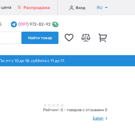
 цена
RU
Распродажа
Вход
5
(
097
) 972-82-92
Найти товар
т с 10 до 18. суббота с 11 до 17.
Рейтинг:
0
- товаров с отзывами 0
Eaton