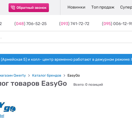
Новинки
Топ продаж
Супер
Обратный звонок
2
(
048
) 706-52-25
(
093
) 741-72-72
(
095
) 006-12-9
(Армейская 5) и колл- центр временно работают в дежурном режиме: Пн-п
магазин Qwerty
Каталог брендов
EasyGo
лог товаров EasyGo
Всего: 0 позиций
del