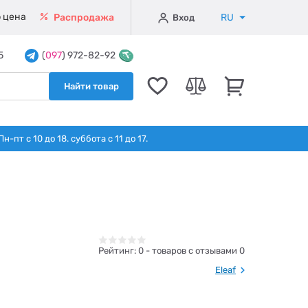
 цена
RU
Распродажа
Вход
5
(
097
) 972-82-92
Найти товар
т с 10 до 18. суббота с 11 до 17.
Рейтинг:
0
- товаров с отзывами 0
Eleaf