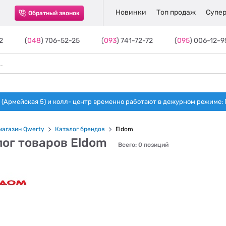
Новинки
Топ продаж
Супер
Обратный звонок
2
(
048
) 706-52-25
(
093
) 741-72-72
(
095
) 006-12-9
(Армейская 5) и колл- центр временно работают в дежурном режиме: Пн-п
магазин Qwerty
Каталог брендов
Eldom
лог товаров Eldom
Всего: 0 позиций