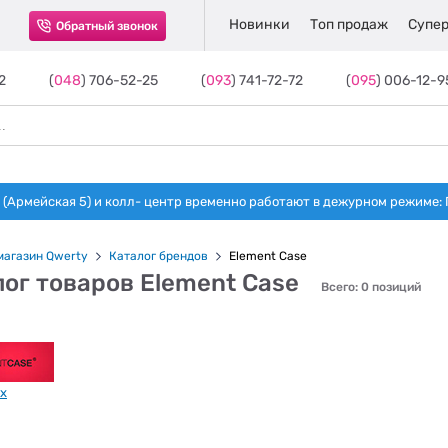
Новинки
Топ продаж
Супер
Обратный звонок
2
(
048
) 706-52-25
(
093
) 741-72-72
(
095
) 006-12-9
(Армейская 5) и колл- центр временно работают в дежурном режиме: Пн-п
магазин Qwerty
Каталог брендов
Element Case
ог товаров Element Case
Всего: 0 позиций
ux