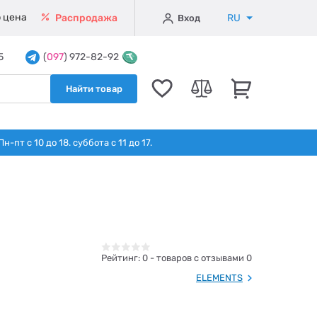
 цена
RU
Распродажа
Вход
5
(
097
) 972-82-92
Найти товар
т с 10 до 18. суббота с 11 до 17.
Рейтинг:
0
- товаров с отзывами 0
ELEMENTS