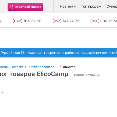
Новинки
Топ продаж
Супер
Обратный звонок
2
(
048
) 706-52-25
(
093
) 741-72-72
(
095
) 006-12-9
(Армейская 5) и колл- центр временно работают в дежурном режиме: Пн-п
магазин Qwerty
Каталог брендов
ElicoCamp
ог товаров ElicoCamp
Всего: 0 позиций