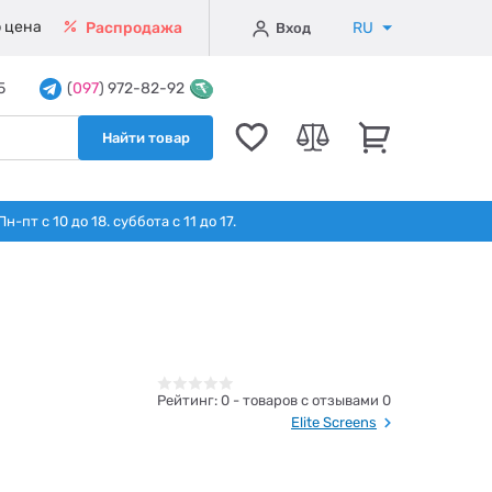
 цена
RU
Распродажа
Вход
5
(
097
) 972-82-92
Найти товар
т с 10 до 18. суббота с 11 до 17.
Рейтинг:
0
- товаров с отзывами 0
Elite Screens