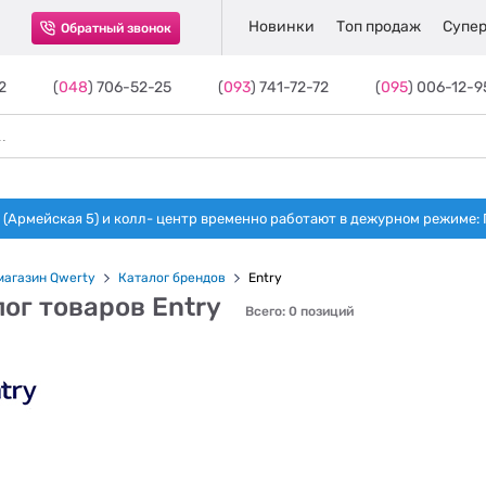
Новинки
Топ продаж
Супер
Обратный звонок
2
(
048
) 706-52-25
(
093
) 741-72-72
(
095
) 006-12-9
(Армейская 5) и колл- центр временно работают в дежурном режиме: Пн-п
магазин Qwerty
Каталог брендов
Entry
ог товаров Entry
Всего: 0 позиций