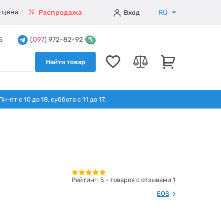
 цена
RU
Распродажа
Вход
5
(
097
) 972-82-92
Найти товар
т с 10 до 18. суббота с 11 до 17.
Рейтинг:
5
- товаров с отзывами 1
EOS