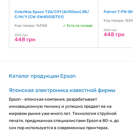
ColorWay Epson T26/C91 (4х100мл) BK/
Patron T-PN-B
С/M/Y (CW-EW400SET01)
де
Код товара: 1631
Код товара: 163165
Есть на складе
850 грн
448 грн
850 грн
448 грн
Каталог продукции Epson
Японская электроника известной фирмы
Epson - японская компания, разрабатывает
инновационную технику и успешно продает ее на
мировом рынке уже много лет. Технология струйной
печати, придуманная специалистами Epson в 80-х, до
сих пор используется в современных принтерах.