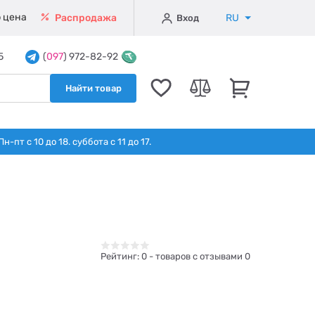
 цена
RU
Распродажа
Вход
5
(
097
) 972-82-92
Найти товар
т с 10 до 18. суббота с 11 до 17.
Рейтинг:
0
- товаров с отзывами 0