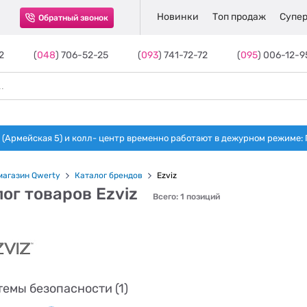
Новинки
Топ продаж
Супер
Обратный звонок
2
(
048
) 706-52-25
(
093
) 741-72-72
(
095
) 006-12-9
(Армейская 5) и колл- центр временно работают в дежурном режиме: Пн-п
магазин Qwerty
Каталог брендов
Ezviz
ог товаров Ezviz
Всего: 1 позиций
емы безопасности (1)