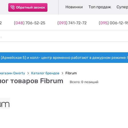
Новинки
Топ продаж
Супер
Обратный звонок
2
(
048
) 706-52-25
(
093
) 741-72-72
(
095
) 006-12-9
(Армейская 5) и колл- центр временно работают в дежурном режиме: Пн-п
магазин Qwerty
Каталог брендов
Fibrum
ог товаров Fibrum
Всего: 0 позиций