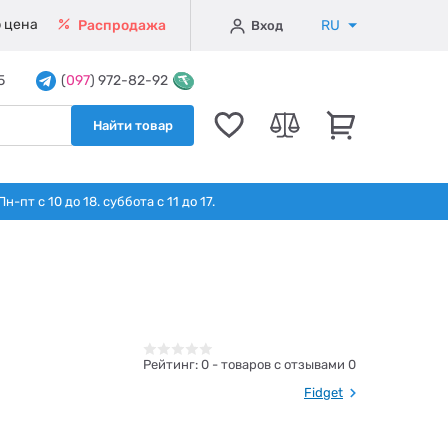
 цена
RU
Распродажа
Вход
5
(
097
) 972-82-92
Найти товар
т с 10 до 18. суббота с 11 до 17.
Рейтинг:
0
- товаров с отзывами 0
Fidget