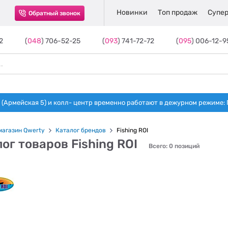
Новинки
Топ продаж
Супер
Обратный звонок
2
(
048
) 706-52-25
(
093
) 741-72-72
(
095
) 006-12-9
(Армейская 5) и колл- центр временно работают в дежурном режиме: Пн-п
магазин Qwerty
Каталог брендов
Fishing ROI
ог товаров Fishing ROI
Всего: 0 позиций