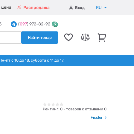
 цена
RU
Распродажа
Вход
5
(
097
) 972-82-92
Найти товар
т с 10 до 18. суббота с 11 до 17.
Рейтинг:
0
- товаров с отзывами 0
Fissler