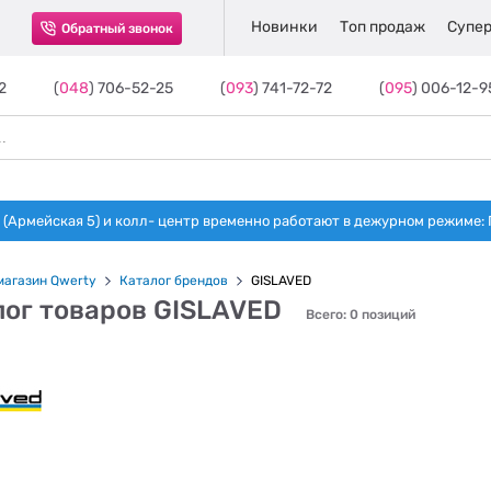
Новинки
Топ продаж
Супер
Обратный звонок
2
(
048
) 706-52-25
(
093
) 741-72-72
(
095
) 006-12-9
(Армейская 5) и колл- центр временно работают в дежурном режиме: Пн-п
магазин Qwerty
Каталог брендов
GISLAVED
лог товаров GISLAVED
Всего: 0 позиций