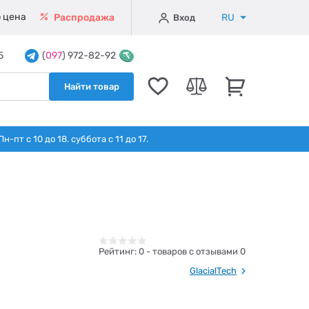
 цена
RU
Распродажа
Вход
5
(
097
) 972-82-92
Найти товар
т с 10 до 18. суббота с 11 до 17.
Рейтинг:
0
- товаров с отзывами 0
GlacialTech