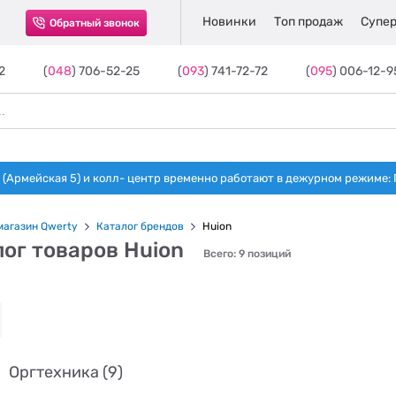
Новинки
Топ продаж
Супер
Обратный звонок
2
(
048
) 706-52-25
(
093
) 741-72-72
(
095
) 006-12-9
(Армейская 5) и колл- центр временно работают в дежурном режиме: Пн-п
магазин Qwerty
Каталог брендов
Huion
ог товаров Huion
Всего: 9 позиций
Оргтехника (9)