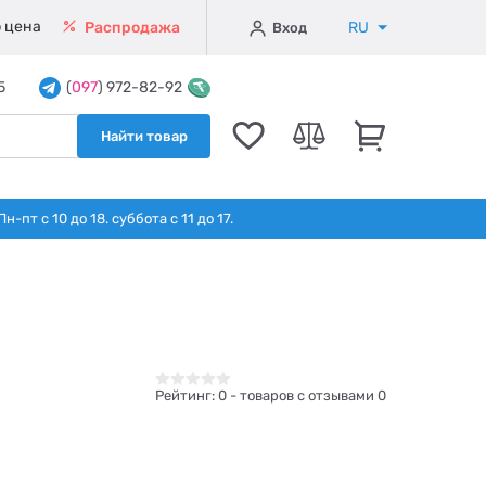
 цена
RU
Распродажа
Вход
5
(
097
) 972-82-92
Найти товар
т с 10 до 18. суббота с 11 до 17.
Рейтинг:
0
- товаров с отзывами 0