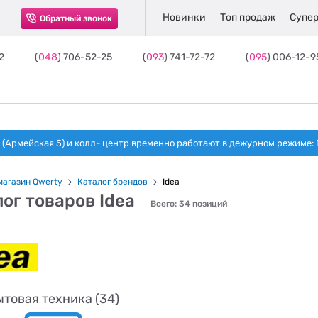
Новинки
Топ продаж
Супер
Обратный звонок
2
(
048
) 706-52-25
(
093
) 741-72-72
(
095
) 006-12-9
(Армейская 5) и колл- центр временно работают в дежурном режиме: Пн-п
магазин Qwerty
Каталог брендов
Idea
ог товаров Idea
Всего: 34 позиций
товая техника (34)