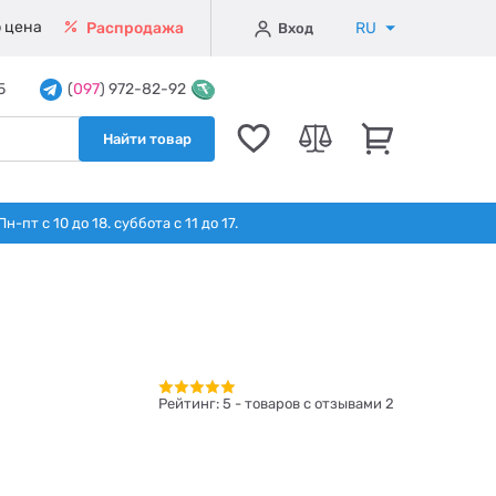
 цена
RU
Распродажа
Вход
5
(
097
) 972-82-92
Найти товар
т с 10 до 18. суббота с 11 до 17.
Рейтинг:
5
- товаров с отзывами 2