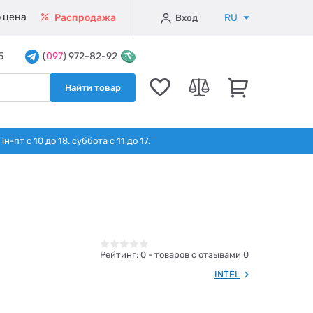
 цена
RU
Распродажа
Вход
5
(
097
) 972-82-92
Найти товар
т с 10 до 18. суббота с 11 до 17.
Рейтинг:
0
- товаров с отзывами 0
INTEL