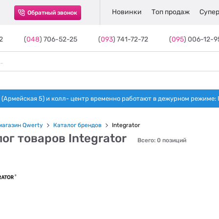
Новинки
Топ продаж
Супер
Обратный звонок
2
(
048
) 706-52-25
(
093
) 741-72-72
(
095
) 006-12-9
(Армейская 5) и колл- центр временно работают в дежурном режиме: Пн-п
магазин Qwerty
Каталог брендов
Integrator
ог товаров Integrator
Всего: 0 позиций