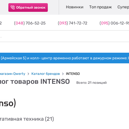
Новинки
Топ продаж
Супер
Обратный звонок
2
(
048
) 706-52-25
(
093
) 741-72-72
(
095
) 006-12-9
(Армейская 5) и колл- центр временно работают в дежурном режиме: Пн-п
магазин Qwerty
Каталог брендов
INTENSO
лог товаров INTENSO
Всего: 21 позиций
ативная техника (21)