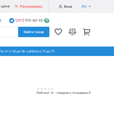
 цена
RU
Распродажа
Вход
5
(
097
) 972-82-92
Найти товар
т с 10 до 18. суббота с 11 до 17.
Рейтинг:
0
- товаров с отзывами 0