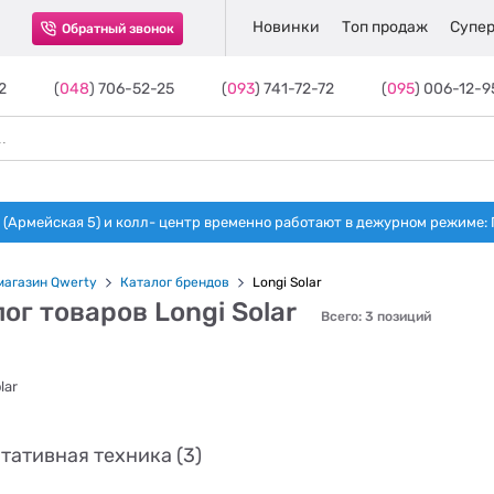
Новинки
Топ продаж
Супер
Обратный звонок
2
(
048
) 706-52-25
(
093
) 741-72-72
(
095
) 006-12-9
(Армейская 5) и колл- центр временно работают в дежурном режиме: Пн-п
магазин Qwerty
Каталог брендов
Longi Solar
ог товаров Longi Solar
Всего: 3 позиций
тативная техника (3)