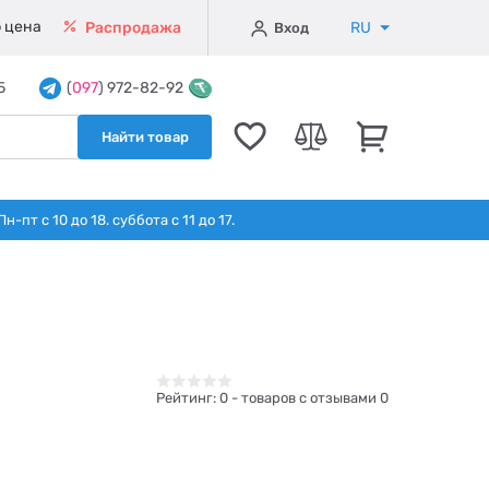
 цена
RU
Распродажа
Вход
5
(
097
) 972-82-92
Найти товар
т с 10 до 18. суббота с 11 до 17.
Рейтинг:
0
- товаров с отзывами 0