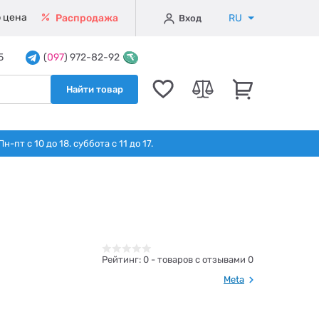
 цена
RU
Распродажа
Вход
5
(
097
) 972-82-92
Найти товар
т с 10 до 18. суббота с 11 до 17.
Рейтинг:
0
- товаров с отзывами 0
Meta