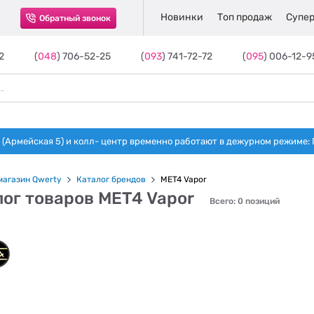
Новинки
Топ продаж
Супер
Обратный звонок
2
(
048
) 706-52-25
(
093
) 741-72-72
(
095
) 006-12-9
(Армейская 5) и колл- центр временно работают в дежурном режиме: Пн-п
магазин Qwerty
Каталог брендов
MET4 Vapor
ог товаров MET4 Vapor
Всего: 0 позиций