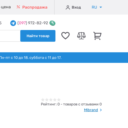
 цена
RU
Распродажа
Вход
5
(
097
) 972-82-92
Найти товар
т с 10 до 18. суббота с 11 до 17.
Рейтинг:
0
- товаров с отзывами 0
Mibrand