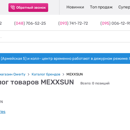
Новинки
Топ продаж
Супер
Обратный звонок
2
(
048
) 706-52-25
(
093
) 741-72-72
(
095
) 006-12-9
(Армейская 5) и колл- центр временно работают в дежурном режиме: Пн-п
магазин Qwerty
Каталог брендов
MEXXSUN
лог товаров MEXXSUN
Всего: 0 позиций
ries