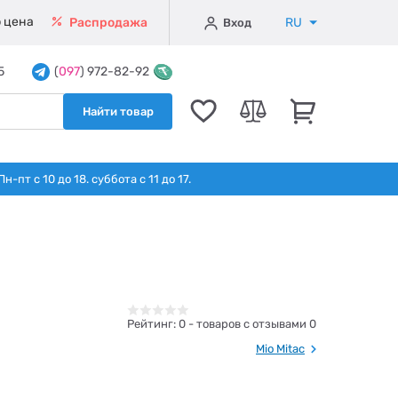
 цена
RU
Распродажа
Вход
5
(
097
) 972-82-92
Найти товар
т с 10 до 18. суббота с 11 до 17.
Рейтинг:
0
- товаров с отзывами 0
Mio Mitac