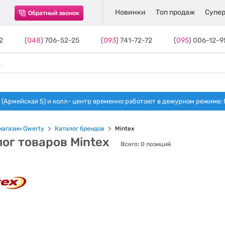
Новинки
Топ продаж
Супер
Обратный звонок
2
(
048
) 706-52-25
(
093
) 741-72-72
(
095
) 006-12-9
(Армейская 5) и колл- центр временно работают в дежурном режиме: Пн-п
магазин Qwerty
Каталог брендов
Mintex
ог товаров Mintex
Всего: 0 позиций