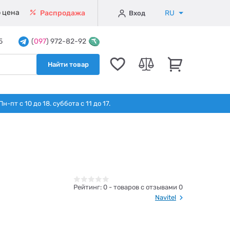
 цена
RU
Распродажа
Вход
5
(
097
) 972-82-92
Найти товар
т с 10 до 18. суббота с 11 до 17.
Рейтинг:
0
- товаров с отзывами 0
Navitel