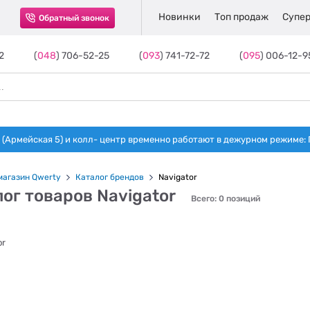
Новинки
Топ продаж
Супер
Обратный звонок
2
(
048
) 706-52-25
(
093
) 741-72-72
(
095
) 006-12-9
(Армейская 5) и колл- центр временно работают в дежурном режиме: Пн-п
магазин Qwerty
Каталог брендов
Navigator
ог товаров Navigator
Всего: 0 позиций