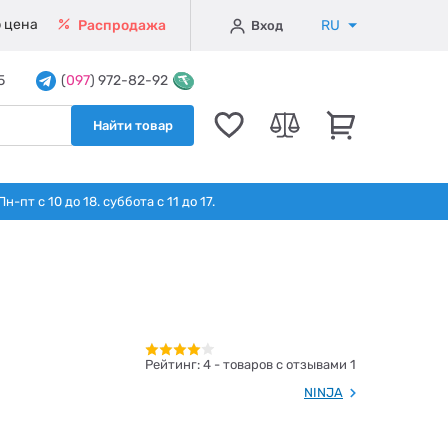
 цена
RU
Распродажа
Вход
5
(
097
) 972-82-92
Найти товар
т с 10 до 18. суббота с 11 до 17.
Рейтинг:
4
- товаров с отзывами 1
NINJA