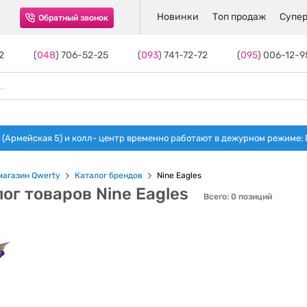
Новинки
Топ продаж
Супер
Обратный звонок
2
(
048
) 706-52-25
(
093
) 741-72-72
(
095
) 006-12-9
(Армейская 5) и колл- центр временно работают в дежурном режиме: Пн-п
магазин Qwerty
Каталог брендов
Nine Eagles
ог товаров Nine Eagles
Всего: 0 позиций