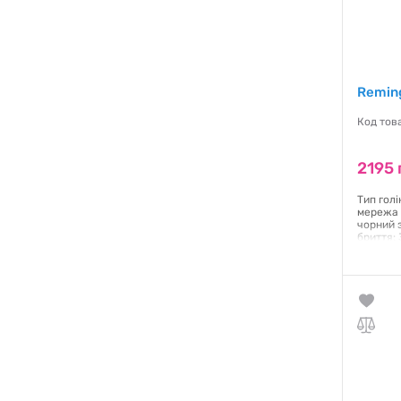
Remin
Код тов
2195 
Тип гол
мережа Г
чорний з
бриття:
Плаваюч
роботи
Гаранти