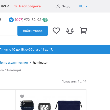
 цена
RU
Распродажа
Вход
5
(
097
) 972-82-92
Найти товар
т с 10 до 18. суббота с 11 до 17.
бритвы для мужчин
Remington
го: 14 позиций
Показаны: 1 ...
14