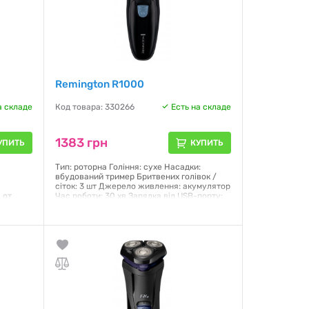
Remington R1000
а складе
Код товара: 330266
Есть на складе
1383 грн
УПИТЬ
КУПИТЬ
Тип: роторна Гоління: сухе Насадки:
в
вбудований тример Бритвених голівок /
сіток: 3 шт Джерело живлення: акумулятор
 от
Час роботи: 30 хв Зарядка від USB-порту:
дки
USB-C Світлодіодний індикатор заряду
е
акумулятора: так
мер,
Гарантия:
12 месяцев