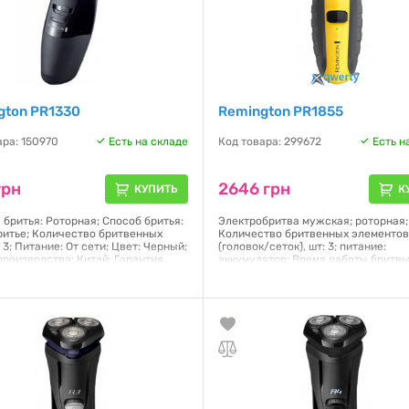
gton PR1330
Remington PR1855
ара: 150970
Есть на складе
Код товара: 299672
Есть н
грн
2646 грн
КУПИТЬ
К
 бритья: Роторная; Способ бритья:
Электробритва мужская; роторная;
ритье; Количество бритвенных
Количество бритвенных элементо
 3; Питание: От сети; Цвет: Черный;
(головок/сеток), шт: 3; питание:
производства: Китай; Гарантия,
аккумулятор; Время работы бритвы
аккумулятора, мин: 60; Время заря
аккумулятора, ч: 4; Сухое и влажно
бритье; Насадки: встроенный трим
я:
24 месяца
Фиксированных гребней: 1 шт
Гарантия:
12 месяцев