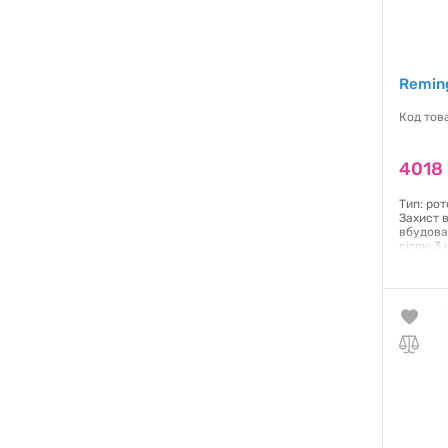
Remin
Код тов
4018 
Тип: рот
Захист в
вбудова
сіток: 
акумуля
заряджан
так Зар
Гаранти