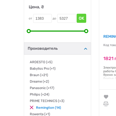
Цена, ₴
OK
от
до
REMIN
Код тов
Производитель
1821 
ARDESTO
(+5)
Электро
Babyliss Pro
(+1)
работы 
Braun
(+21)
Время за
бритье;
Dreame
(+2)
Гаранти
Panasonic
(+17)
Philips
(+24)
PRIME TECHNICS
(+3)
Remington
(14)
Rowenta
(+1)