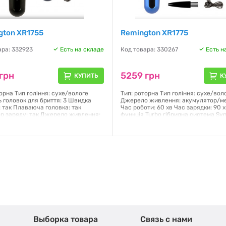
gton XR1755
Remington XR1775
ара: 332923
Есть на складе
Код товара: 330267
Есть н
грн
5259 грн
КУПИТЬ
К
орна Тип гоління: сухе/вологе
Тип: роторна Тип гоління: сухе/вол
ь головок для бриття: 3 Швидка
Джерело живлення: акумулятор/м
: так Плаваюча головка: так
Час роботи: 60 хв Час зарядки: 90 
ор заряду: так Джерело живлення:
функція Turbo гібридна система Sy
тор/мережа Час роботи
технологія PivotBall Кількість голо
тора: 50 хв Час зарядки
бриття: 3 Швидка зарядка
тора: 90 хв
Гарантия:
12 месяцев
я:
12 месяцев
Выборка товара
Связь с нами