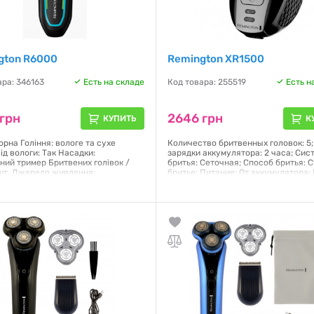
gton R6000
Remington XR1500
ара: 346163
Есть на складе
Код товара: 255519
Есть н
грн
2646 грн
КУПИТЬ
К
орна Гоління: вологе та сухе
Количество бритвенных головок: 5
ід вологи: Так Насадки:
зарядки аккумулятора: 2 часа; Сис
ний тример Бритвених голівок /
бритья: Сеточная; Способ бритья: 
3 шт. Джерело живлення:
бритье; Питание: От аккумулятора;
тор Час роботи: 60 хв Час
работы от аккумулятора: 50 минут;
ня: 90 хв Індикатор рівня заряду:
яджання через USB
Гарантия:
24 месяца
я:
12 месяцев