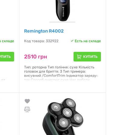
Remington R4002
а складе
Код товара: 332922
Есть на складе
2510 грн
УПИТЬ
КУПИТЬ
Тип: роторна Тип гоління: сухе Кількість
в
головок для бриття: 3 Тип тримера:
висувний /ComfortTrim Індикатор заряду:
 от
так Способ очистки: сухе Час роботи
дки
акумулятора: 40 хв Час зарядки
Насадки:
акумулятора: 16 год Габарити: 150 х 59 мм
Гарантия:
12 месяцев