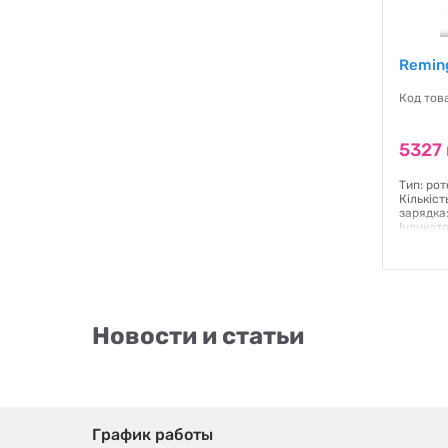
Remin
Код тов
5327 
Тип: рот
Кількіст
зарядка
Індикат
акумуля
акумуля
акумуля
Гаранти
Новости и статьи
График работы