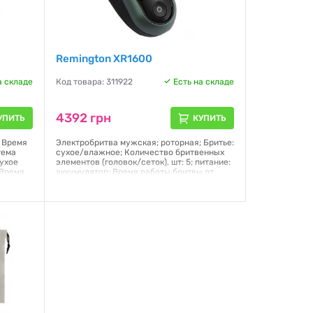
Remington XR1600
а складе
Код товара: 311922
Есть на складе
4392 грн
УПИТЬ
КУПИТЬ
; Время
Электробритва мужская; роторная; Бритье:
тема
сухое/влажное; Количество бритвенных
Сухое
элементов (головок/сеток), шт: 5; питание:
 Время
аккумулятор; Время работы бритвы от
аккумулятора: 60 минут; Индикатор уровня
заряда
Гарантия:
12 месяцев