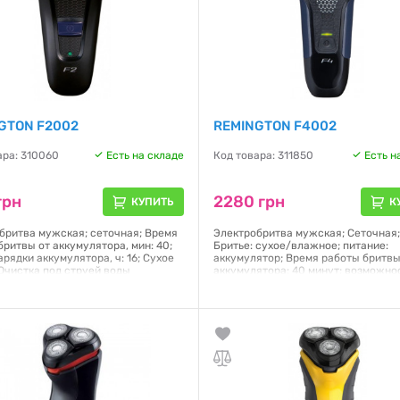
GTON F2002
REMINGTON F4002
ара: 310060
Есть на складе
Код товара: 311850
Есть н
грн
2280 грн
КУПИТЬ
К
бритва мужская; сеточная; Время
Электробритва мужская; Сеточная
бритвы от аккумулятора, мин: 40;
Бритье: сухое/влажное; питание:
рядки аккумулятора, ч: 16; Сухое
аккумулятор; Время работы бритвы
 Очистка под струей воды
аккумулятора: 40 минут; возможно
промывки водой
я:
12 месяцев
Гарантия:
12 месяцев