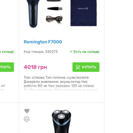
Remington F7000
а складе
Код товара: 330273
Есть на складе
4018 грн
УПИТЬ
КУПИТЬ
;
Тип: сіткова Тип гоління: сухе/вологе
Джерело живлення: акумулятор Час
 от
роботи: 80 хв Час зарядки: 120 хв плівка
сть
Tri-flex захоплює більше волосся за меншу
кількість проходів тример Intercept для
захоплення більш довгих, низько
розташованих волосків 3-ступінчастий
світлодіодний індикатор
Гарантия:
12 месяцев