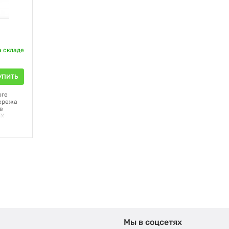
а складе
УПИТЬ
оге
ережа
хв
nX
вок для
Мы в соцсетях