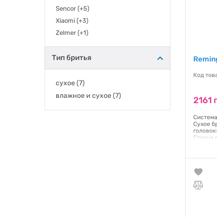
Sencor
(+5)
Xiaomi
(+3)
Zelmer
(+1)
Тип бритья
Remin
Код тов
сухое
(7)
влажное и сухое
(7)
2161 
Система
Сухое б
головок:
Страна 
мес: 24
Гаранти