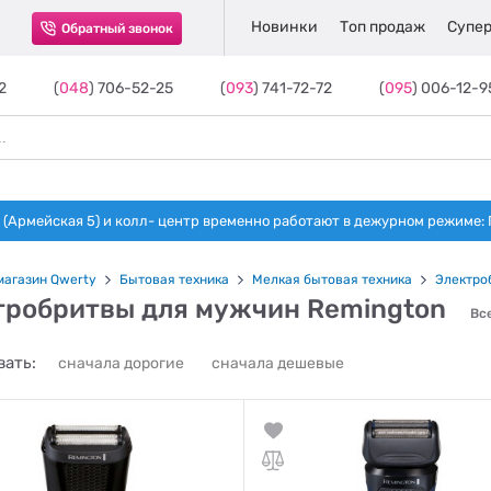
Новинки
Топ продаж
Супер
Обратный звонок
2
(
048
) 706-52-25
(
093
) 741-72-72
(
095
) 006-12-9
(Армейская 5) и колл- центр временно работают в дежурном режиме: Пн-п
магазин Qwerty
Бытовая техника
Мелкая бытовая техника
Электро
тробритвы для мужчин Remington
Все
ать:
сначала дорогие
сначала дешевые