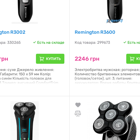
gton R3002
Remington R3600
ара: 330265
Есть на складе
Код товара: 299673
Есть н
грн
2246 грн
КУПИТЬ
К
іння: сухе Джерело живлення:
Электробритва мужская; роторная;
абарити: 150 х 59 мм Колір:
Количество бритвенных элементо
 синім Кількість головок для
(головок/сеток), шт: 3; питание:
 3 Тример: висувний ComfortTrim
аккумулятор; Время работы бритвы
а головка світлодіодний індикатор
аккумулятора, мин: 40; Время заря
аккумулятора, ч: 3; Сухое бритье; 
встроенный триммер
я:
12 месяцев
Гарантия:
12 месяцев