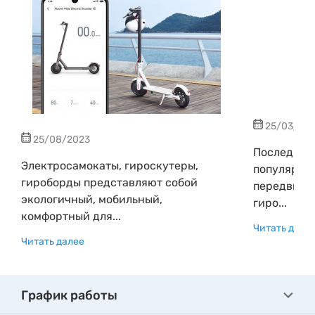
25/03/202
25/08/2023
Последние 
Электросамокаты, гироскутеры,
популярны 
гироборды представляют собой
передвижен
экологичный, мобильный,
гиро...
комфортный для...
Читать дале
Читать далее
График работы