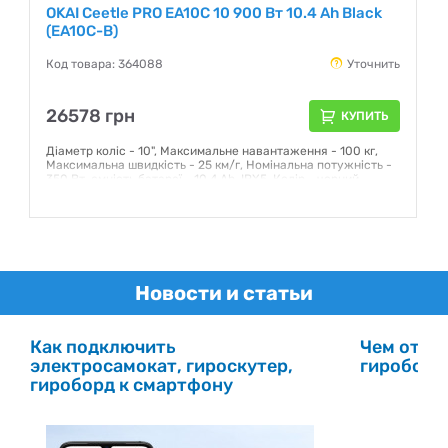
OKAI Ceetle PRO EA10C 10 900 Вт 10.4 Ah Black
(EA10C-B)
Код товара: 364088
Уточнить
26578 грн
КУПИТЬ
Діаметр коліс - 10", Максимальне навантаження - 100 кг,
Максимальна швидкість - 25 км/г, Номінальна потужність -
350 Вт, ємність батареї - 10.4 Ah, IPX5, Колір - чорний
Гарантия:
12 месяцев
Новости и статьи
Как подключить
Чем отлич
электросамокат, гироскутер,
гироборд
гироборд к смартфону