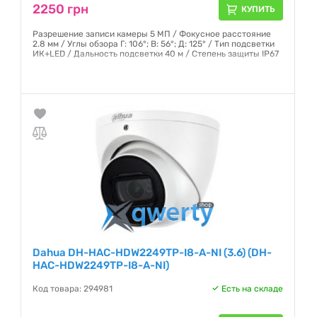
2250 грн
КУПИТЬ
Разрешение записи камеры 5 МП / Фокусное расстояние
2.8 мм / Углы обзора Г: 106°; В: 56°; Д: 125° / Тип подсветки
ИК+LED / Дальность подсветки 40 м / Степень защиты IP67
Гарантия:
12 месяцев
Dahua DH-HAC-HDW2249TP-I8-A-NI (3.6) (DH-
HAC-HDW2249TP-I8-A-NI)
Код товара: 294981
Есть на складе