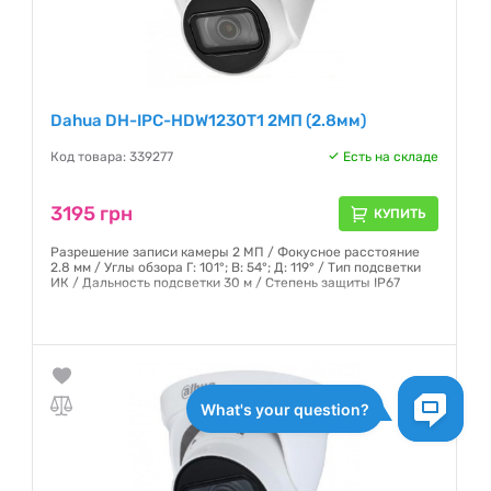
Dahua DH-IPC-HDW1230T1 2MП (2.8мм)
Код товара: 339277
Есть на складе
3195 грн
КУПИТЬ
Разрешение записи камеры 2 МП / Фокусное расстояние
2.8 мм / Углы обзора Г: 101°; В: 54°; Д: 119° / Тип подсветки
ИК / Дальность подсветки 30 м / Степень защиты IP67
Гарантия:
12 месяцев