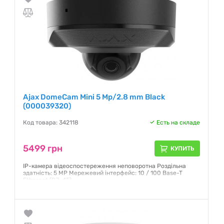
Ajax DomeCam Mini 5 Mp/2.8 mm Black
(000039320)
Код товара: 342118
Есть на складе
5499 грн
КУПИТЬ
IP-камера відеоспостереження неповоротна Роздільна
здатність: 5 MP Мережевий інтерфейс: 10 / 100 Base-T
Ethernet (RJ-45)
Гарантия:
12 месяцев