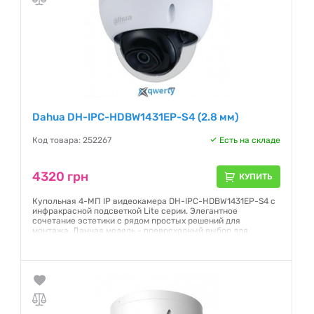
Dahua DH-IPC-HDBW1431EP-S4 (2.8 мм)
Код товара: 252267
Есть на складе
4320 грн
КУПИТЬ
Купольная 4-МП IP видеокамера DH-IPC-HDBW1431EP-S4 с
инфракрасной подсветкой Lite серии. Элегантное
сочетание эстетики с рядом простых решений для
монтажа. Данная модель - превосходный выбор для
различных приложений малого и среднего бизнеса при
доступной цене. С ее помощью можно контролировать
периметр как внутри, так и вне помещения.
Гарантия:
12 месяцев