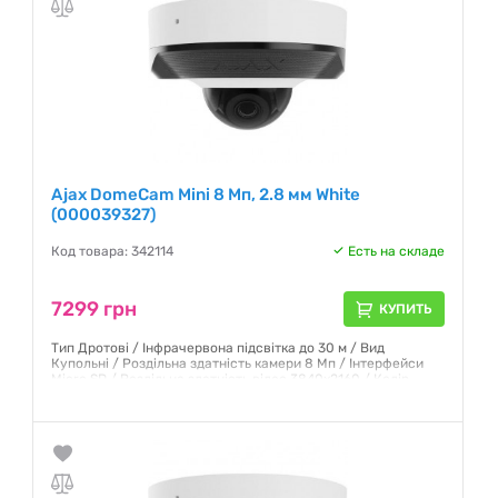
Ajax DomeCam Mini 8 Мп, 2.8 мм White
(000039327)
Код товара: 342114
Есть на складе
7299 грн
КУПИТЬ
Тип Дротові / Інфрачервона підсвітка до 30 м / Вид
Купольні / Роздільна здатність камери 8 Мп / Інтерфейси
Micro SD / Роздільна здатність відео 3840х2160 / Колір
Білий
Гарантия:
12 месяцев