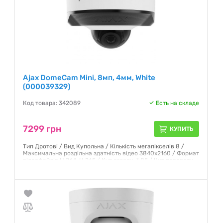
Ajax DomeCam Mini, 8мп, 4мм, White
(000039329)
Код товара: 342089
Есть на складе
7299 грн
КУПИТЬ
Тип Дротові / Вид Купольна / Кількість мегапікселів 8 /
Максимальна роздільна здатність відео 3840x2160 / Формат
відеофайлів H.264, H.265 / Кут огляду, ° 85 / Кут повороту,
град. Неповоротна / Оптичне збільшення Ні / Інфрачервоне
підсвічування До 30 м
Гарантия:
12 месяцев