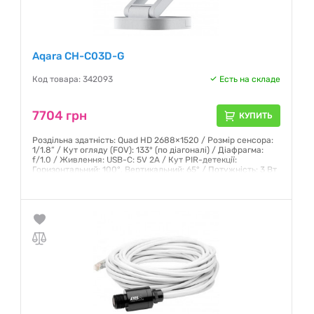
Aqara CH-C03D-G
Код товара: 342093
Есть на складе
7704 грн
КУПИТЬ
Роздільна здатність: Quad HD 2688×1520 / Розмір сенсора:
1/1.8” / Кут огляду (FOV): 133° (по діагоналі) / Діафрагма:
f/1.0 / Живлення: USB-C: 5V 2A / Кут PIR-детекції:
Горизонтальний: 100°, Вертикальний: 65° / Потужність: 3 Вт
Гарантия:
12 месяцев