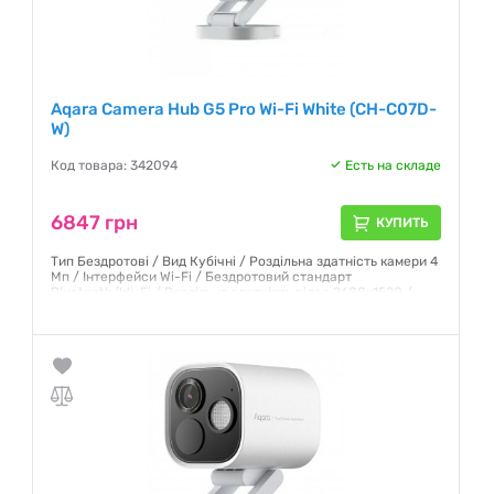
Aqara Camera Hub G5 Pro Wi-Fi White (CH-C07D-
W)
Код товара: 342094
Есть на складе
6847 грн
КУПИТЬ
Тип Бездротові / Вид Кубічні / Роздільна здатність камери 4
Мп / Інтерфейси Wi-Fi / Бездротовий стандарт
Bluetooth/Wi-Fi / Роздільна здатність відео 2688х1520 /
Розмір матриці 1/1.8" / Колір Білий
Гарантия:
12 месяцев