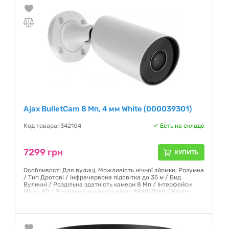
Ajax BulletCam 8 Мп, 4 мм White (000039301)
Код товара: 342104
Есть на складе
7299 грн
КУПИТЬ
Особливості Для вулиці, Можливість нічної зйомки, Розумна
/ Тип Дротові / Інфрачервона підсвітка до 35 м / Вид
Вуличні / Роздільна здатність камери 8 Мп / Інтерфейси
Micro SD / Роздільна здатність відео 3840х2160 / Колір
Білий
Гарантия:
12 месяцев