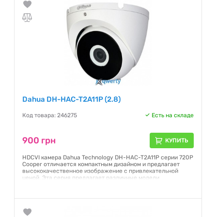
Dahua DH-HAC-T2A11P (2.8)
Код товара: 246275
Есть на складе
900 грн
КУПИТЬ
HDCVI камера Dahua Technology DH-HAC-T2A11P серии 720P
Cooper отличается компактным дизайном и предлагает
высококачественное изображение с привлекательной
ценой. Эта серия предлагает различные модели
фиксированных линз с многоязычным OSD и
переключением стандартов HD / SD. Эта структурная
гибкость и высокая экономическая эффективность делают
камеру идеальным выбором для SMB-решений.