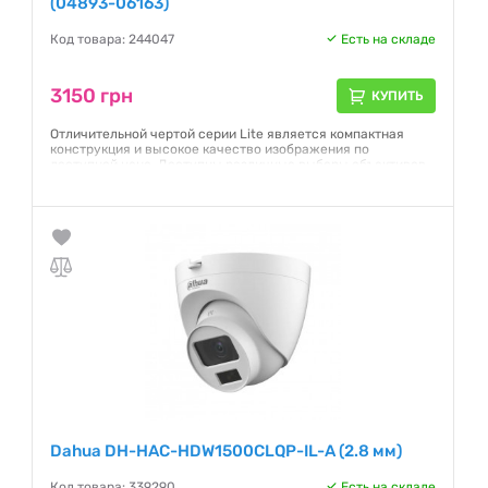
(04893-06163)
Код товара: 244047
Есть на складе
3150 грн
КУПИТЬ
Отличительной чертой серии Lite является компактная
конструкция и высокое качество изображения по
доступной цене. Доступны различные выборы объективов,
как с вариофокальным фокусом так и с фиксированным.
Камеры поддерживают управление по OSD меню, легко
переключаются HD/SD. Простая модернизация аналоговой
системы до разрешения Full HD / HD720р на существующей
кабельной инфраструктуре.
Гарантия:
12 месяцев
Dahua DH-HAC-HDW1500CLQP-IL-A (2.8 мм)
Код товара: 339290
Есть на складе