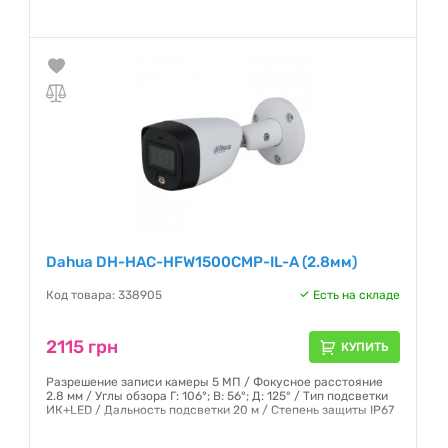
підсвічування 30 м / Ступінь захисту IP67
Гарантия:
12 месяцев
Dahua DH-HAC-HFW1500CMP-IL-A (2.8мм)
Код товара: 338905
Есть на складе
2115 грн
КУПИТЬ
Разрешение записи камеры 5 МП / Фокусное расстояние
2.8 мм / Углы обзора Г: 106°; В: 56°; Д: 125° / Тип подсветки
ИК+LED / Дальность подсветки 20 м / Степень защиты IP67
Гарантия:
12 месяцев