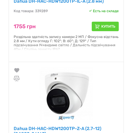
Dahua DH-HAC-HDW1200TP-IL-A (2.8 мм)
Код товара: 339289
Есть на складе
1755 грн
КУПИТЬ
Роздільна здатність запису камери 2 МП / Фокусна відстань
2.8 мм / Кути огляду Г: 102°; В: 60°; Д: 129° / Тип
підсвічування ІЧ+видиме світло / Дальність підсвічування
40м / Ступінь захисту IP67
Гарантия:
12 месяцев
Dahua DH-HAC-HDW1200TP-Z-A (2.7-12)