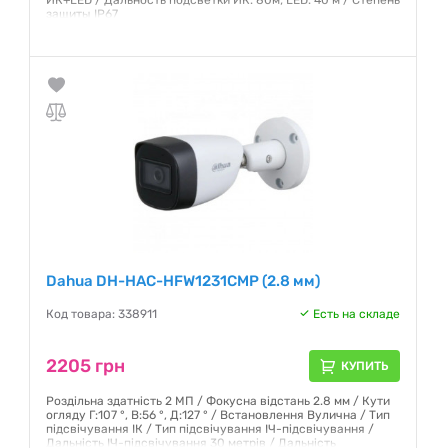
ИК+LED / Дальность подсветки ИК: 80м; LED: 40 м / Степень
защиты IP67
Гарантия:
12 месяцев
Dahua DH-HAC-HFW1231CMP (2.8 мм)
Код товара: 338911
Есть на складе
2205 грн
КУПИТЬ
Роздільна здатність 2 МП / Фокусна відстань 2.8 мм / Кути
огляду Г:107 °, В:56 °, Д:127 ° / Встановлення Вулична / Тип
підсвічування ІК / Тип підсвічування IЧ-підсвічування /
Дальність ІЧ-підсвічування 30 метрів / Дальність