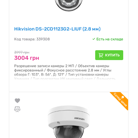
Hikvision DS-2CD1123G2-LIUF (2.8 мм)
Код товара: 339308
Есть на складе
3997 грн
КУПИТЬ
3004 грн
Разрешение записи камеры 2 МП / Объектив камеры
фиксированный / Фокусное расстояние 2.8 мм / Углы
обзора Г: 103°, В: 56°, Д: 121° / Тип установки камеры
Уличная / Тип подсветки ИК+видимый свет / Дальность
подсветки 30м / Степень защиты IP67, IK08
Гарантия:
12 месяцев