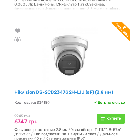
Эффективные пиксели: 2688х1520 Чувствительность:
0.0005 Лк День/Ночь: ICR-фильтр Тип объектива:
фиксированный Фокусное расстояние: 2.8 мм Угол обзора
по горизонтали: 109° ИК-подсветка: 30 м Степень защиты:
IP67
Гарантия:
12 месяцев
Hikvision DS-2CD2347G2H-LIU (eF) (2.8 мм)
Код товара: 339189
Есть на складе
9245 грн
КУПИТЬ
6747 грн
Фокусное расстояние 2.8 мм / Углы обзора Г: 111.1°, В: 57.6°,
Д: 138.5° / Тип подсветки ИК + видимый свет / Дальность
подсветки 40 м / Степень защиты IP67