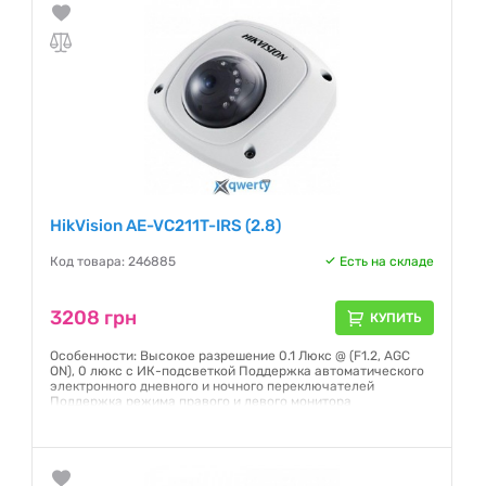
HikVision AE-VC211T-IRS (2.8)
Код товара: 246885
Есть на складе
3208 грн
КУПИТЬ
Особенности: Высокое разрешение 0.1 Люкс @ (F1.2, AGC
ON), 0 люкс с ИК-подсветкой Поддержка автоматического
электронного дневного и ночного переключателей
Поддержка режима правого и левого монитора
Антивибрационная конструкция и авиационный порт для
мобильных сред IP68
Гарантия:
12 месяцев