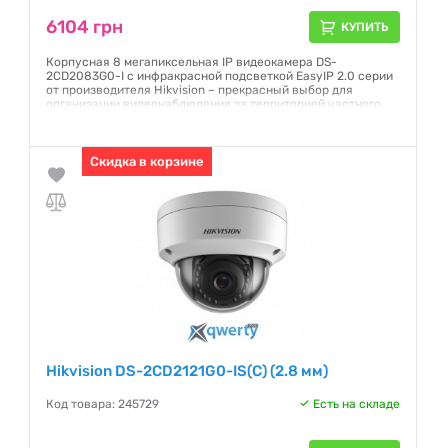
6104 грн
КУПИТЬ
Корпусная 8 мегапиксельная IP видеокамера DS-
2CD2083G0-I с инфракрасной подсветкой EasyIP 2.0 серии
от производителя Hikvision – прекрасный выбор для
организации видеонаблюдения за территорией частного
дома, офиса или предприятия. С ее помощью можно
контролировать периметр, как внутри так и вне помещения.
Гарантия:
Скидка в корзине
12 месяцев
Hikvision DS-2CD2121G0-IS(C) (2.8 мм)
Код товара: 245729
Есть на складе