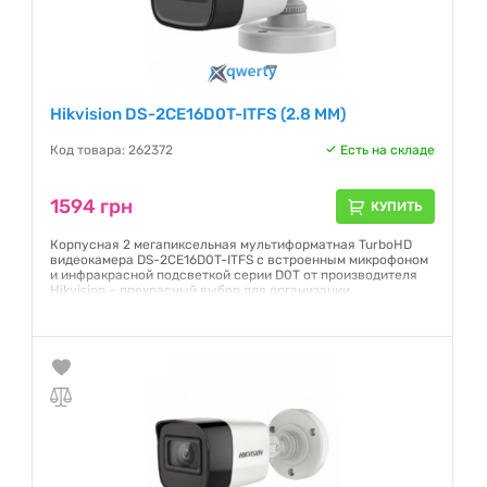
Hikvision DS-2CE16D0T-ITFS (2.8 ММ)
Код товара: 262372
Есть на складе
1594 грн
КУПИТЬ
Корпусная 2 мегапиксельная мультиформатная TurboHD
видеокамера DS-2CE16D0T-ITFS с встроенным микрофоном
и инфракрасной подсветкой серии D0T от производителя
Hikvision – прекрасный выбор для организации
видеонаблюдения за территорией частного дома, офиса
или предприятия.
Гарантия:
12 месяцев