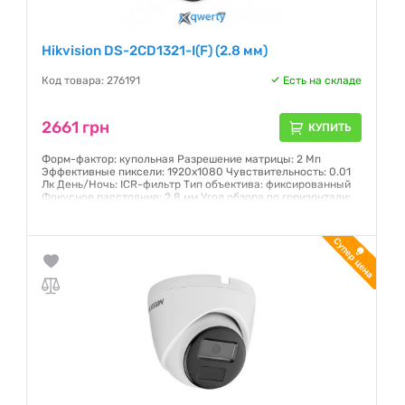
Hikvision DS-2CD1321-I(F) (2.8 мм)
Код товара: 276191
Есть на складе
2661 грн
КУПИТЬ
Форм-фактор: купольная Разрешение матрицы: 2 Мп
Эффективные пиксели: 1920х1080 Чувствительность: 0.01
Лк День/Ночь: ICR-фильтр Тип объектива: фиксированный
Фокусное расстояние: 2.8 мм Угол обзора по горизонтали:
112° ИК-подсветка: 30 м Степень защиты: IP67
Гарантия:
12 месяцев