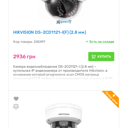
HIKVISION DS-2CD1121-I(F) (2.8 мм)
Код товара: 245491
Есть на складе
2936 грн
КУПИТЬ
Камера видеонаблюдения DS-2CD1121-I (2.8 мм) –
купольная IP видеокамера от производителя Hikvision, в
основании которой progressive scan CMOS матрица
величиной 1/2.8 дюйма с восприимчивостью к свету в 0.01
люкс и объективом с постоянным фокусом 2.8 мм при угле
осмотра 105°. Съемка совершается двумя потоками с
наибольшей разрешающей способностью при скорости
25/30 к/с.
Гарантия:
12 месяцев