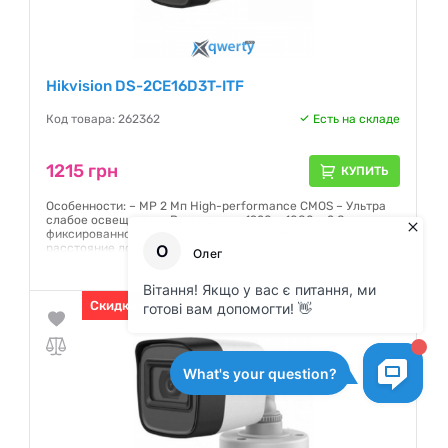
Hikvision DS-2CE16D3T-ITF
Код товара: 262362
Есть на складе
1215 грн
КУПИТЬ
Особенности: – MP 2 Мп High-performance CMOS – Ультра
слабое освещение – Разрешение 1920 × 1080 – 2,8 мм с
фиксированной линзой – EXIR 2.0, интеллектуальный ИК,
расстояние до 30 м – OSD меню, 3D DNR, WDR 120 дБ,
переключатель день / ночь. Поддержка форматов (TVI /
AHD / CVI / CVBS) – IP67
Гарантия:
Скидка в корзине
12 месяцев