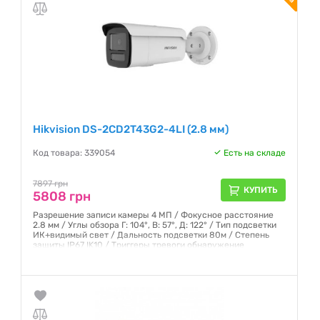
Hikvision DS-2CD2T43G2-4LI (2.8 мм)
Код товара: 339054
Есть на складе
7897 грн
КУПИТЬ
5808 грн
Разрешение записи камеры 4 МП / Фокусное расстояние
2.8 мм / Углы обзора Г: 104°, В: 57°, Д: 122° / Тип подсветки
ИК+видимый свет / Дальность подсветки 80м / Степень
защиты IP67 IK10 / Триггеры тревоги обнаружение
пересечения линии, обнаружение вторжения,
обнаружение движения (человека и транспортного
средства), сигнализация несанкционированного доступа к
видео
Гарантия:
12 месяцев