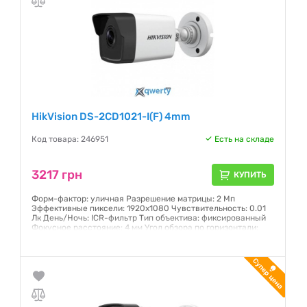
HikVision DS-2CD1021-I(F) 4mm
Код товара: 246951
Есть на складе
3217 грн
КУПИТЬ
Форм-фактор: уличная Разрешение матрицы: 2 Мп
Эффективные пиксели: 1920х1080 Чувствительность: 0.01
Лк День/Ночь: ICR-фильтр Тип объектива: фиксированный
Фокусное расстояние: 4 мм Угол обзора по горизонтали:
83,6° ИК-подсветка: 30 м Степень защиты: IP67
Гарантия:
12 месяцев