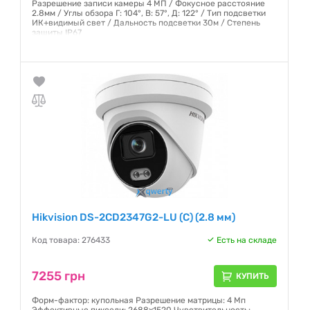
Разрешение записи камеры 4 МП / Фокусное расстояние
2.8мм / Углы обзора Г: 104°, В: 57°, Д: 122° / Тип подсветки
ИК+видимый свет / Дальность подсветки 30м / Степень
защиты IP67
Гарантия:
12 месяцев
Hikvision DS-2CD2347G2-LU (C) (2.8 мм)
Код товара: 276433
Есть на складе
7255 грн
КУПИТЬ
Форм-фактор: купольная Разрешение матрицы: 4 Мп