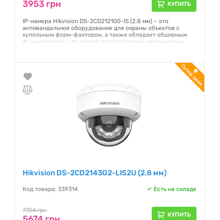
3953 грн
КУПИТЬ
IP-камера Hikvision DS-2CD2121G0-IS (2.8 мм) – это
антивандальное оборудование для охраны объектов с
купольным форм-фактором, а также обладает обширным
функционалом, что делает использование максимально
эффективным. Запись осуществляется с разрешением 2
мегапикселя. Создана камера на базе матрицы 1/2,8
дюймов CMOS с прогрессивной системой сканирования.
Гарантия:
12 месяцев
Hikvision DS-2CD2143G2-LIS2U (2.8 мм)
Код товара: 339314
Есть на складе
7704 грн
КУПИТЬ
5674 грн