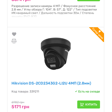
Разрешение записи камеры 4 МП / Фокусное расстояние
2.8 мм / Углы обзора Г: 104°, В: 57°, Д: 122° / Тип подсветки
ИК+видимый свет / Дальность подсветки 30м / Степень
защиты IP67; IK10
Гарантия:
12 месяцев
Hikvision DS-2CD2343G2-LI2U 4МП (2.8мм)
Код товара: 339211
Есть на складе
6982 грн
КУПИТЬ
5171 грн