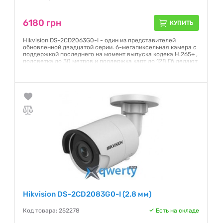
6180 грн
КУПИТЬ
Hikvision DS-2CD2063G0-I - один из представителей
обновленной двадцатой серии. 6-мегапиксельная камера с
поддержкой последнего на момент выпуска кодека Н.265+ ,
подсветка до 30 метров и поддержка карт до 128 Гб делают
эту камеру отличным универсальным выбором для
установки на улице, а класс защиты от воды IP67 и
TVS2000В обеспечивают долгую службу.
Гарантия:
12 месяцев
Hikvision DS-2CD2083G0-I (2.8 мм)
Код товара: 252278
Есть на складе