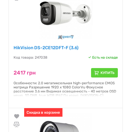
HikVision DS-2CE12DFT-F (3.6)
Код товара: 247038
Есть на складе
2417 грн
КУПИТЬ
Особенности: 2.0 мегапиксельная high-performance CMOS
матрица Разрешение 1920 х 1080 ColorVu Фокусное
расстояние 3.6 мм Видимая освещенность - 40 метров OSD
меню, 3D DNR, true WDR IP67 По коакс. (HIKVISION-C)
Гарантия:
12 месяцев
Скидка в корзине