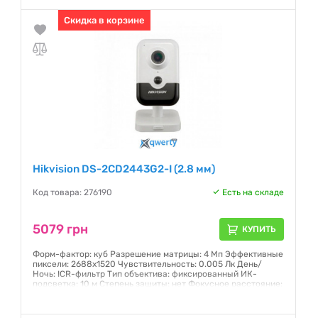
Гарантия:
Скидка в корзине
12 месяцев
Hikvision DS-2CD2443G2-I (2.8 мм)
Код товара: 276190
Есть на складе
5079 грн
КУПИТЬ
Форм-фактор: куб Разрешение матрицы: 4 Мп Эффективные
пиксели: 2688х1520 Чувствительность: 0.005 Лк День/
Ночь: ICR-фильтр Тип объектива: фиксированный ИК-
подсветка: 10 м Степень защиты: нет Фокусное расстояние:
2.8 мм Угол обзора по горизонтали: 104°
Гарантия:
12 месяцев