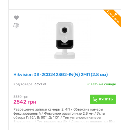
2.8 мм - Чувствительность: 0.028 Люкс/ (F2.0, AGC вкл); 0
Люкс с ИК - 3 потока - BLC / 3D DNR / ROI - H.265+, H.265,
H.264+, H.264 - Встроенный слот Micro SD / SDHC / SDXC, до
128Гб
Гарантия:
12 месяцев
Hikvision DS-2CD2423G2-IW(W) 2МП (2.8 мм)
Код товара: 339138
Есть на складе
3330 грн
КУПИТЬ
2542 грн
Разрешение записи камеры 2 МП / Объектив камеры
фиксированный / Фокусное расстояние 2.8 мм / Углы
обзора Г: 92°, В: 50°, Д: 110° / Тип установки камеры
Внутренняя / Тип подсветки ИК / Дальность подсветки 10м
/ Триггеры тревоги пересечение линии, вторжение,
движения