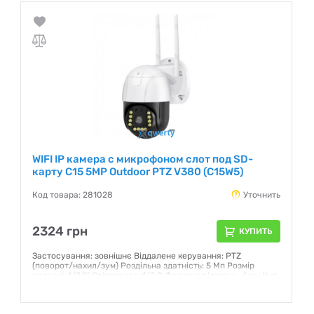
WIFI IP камера c микрофоном слот под SD-
карту C15 5MP Outdoor PTZ V380 (C15W5)
Код товара: 281028
Уточнить
2324 грн
КУПИТЬ
Застосування: зовнішнє Віддалене керування: PTZ
(поворот/нахил/зум) Роздільна здатність: 5 Мп Розмір
матриці: 1/2.9" Світлосила: f/2.0 Фокусна відстань: 4 мм Кут
огляду по горизонталі: 80 ° Підсвічування: IR Приблизна
робоча дальність підсвічування: 8 м Формат стиснення:
H.265 Інтерфейс: Fast Ethernet/Wi-Fi Відеоаналітіка: