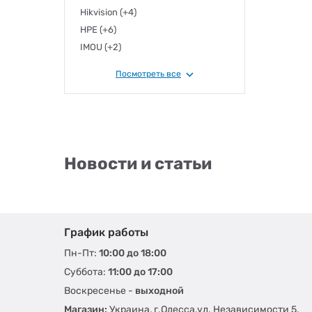
Hikvision
(+4)
HPE
(+6)
IMOU
(+2)
keenetic
(+2)
Посмотреть все
Mercusys
(+6)
Mikrotik
(+31)
Netis
(+5)
Ruijie
(+41)
SICSO
(+1)
Новости и статьи
TENDA
(+23)
TP-LINK
(+87)
UBIQUITI
(+18)
ZYXEL
(+29)
График работы
Пн-Пт:
10:00 до 18:00
Суббота:
11:00 до 17:00
Воскресенье -
выходной
Магазин:
Украина, г.Одесса,ул. Независимости 5.