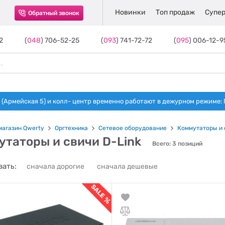
Новинки
Топ продаж
Супер
Обратный звонок
2
(
048
) 706-52-25
(
093
) 741-72-72
(
095
) 006-12-9
(Армейская 5) и колл- центр временно работают в дежурном режиме: Пн-п
магазин Qwerty
Оргтехника
Сетевое оборудование
Коммутаторы и 
утаторы и свичи D-Link
Всего: 3 позиций
ать:
сначала дорогие
сначала дешевые