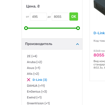
Цена, ₴
OK
от
до
D-Lin
Код тов
Производитель
8368 гр
8055
2E
(+4)
Вид ком
Aruba
(+2)
стандарт
Asus
(+1)
802.3x, 
Atis
(+2)
Гаранти
D-Link
(3)
DAHUA
(+11)
EnGenius
(+3)
Ewind
(+1)
GreenVision
(+1)