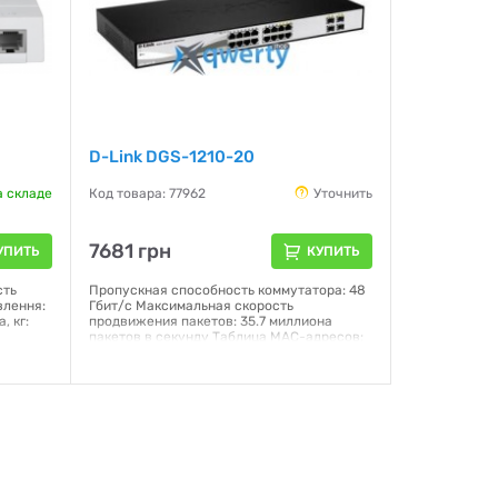
D-Link DGS-1210-20
а складе
Код товара: 77962
Уточнить
7681 грн
УПИТЬ
КУПИТЬ
сть
Пропускная способность коммутатора: 48
влення:
Гбит/c Максимальная скорость
, кг:
продвижения пакетов: 35.7 миллиона
пакетов в секунду Таблица MAC-адресов:
8000 записей на устройство Буфер RAM:
512 КБ Метод коммутации: Store-and-
forward
Гарантия:
12 месяцев