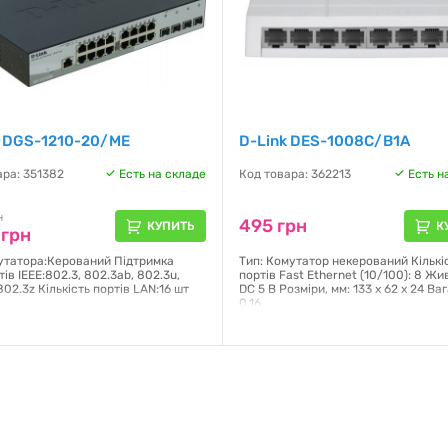
k DGS-1210-20/ME
D-Link DES-1008C/B1A
ара: 351382
Есть на складе
Код товара: 362213
Есть н
н
495 грн
КУПИТЬ
К
 грн
утатора:Керований Підтримка
Тип: Комутатор некерований Кількі
ів IEEE:802.3, 802.3ab, 802.3u,
портів Fast Ethernet (10/100): 8 Жи
802.3z Кількість портів LAN:16 шт
DC 5 В Розміри, мм: 133 x 62 x 24 Вага
0,16
я:
12 месяцев
Гарантия:
12 месяцев