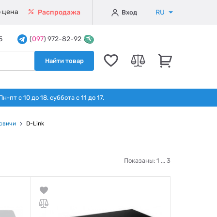
 цена
RU
Распродажа
Вход
5
(
097
) 972-82-92
Найти товар
т с 10 до 18. суббота с 11 до 17.
свичи
D-Link
Показаны: 1 ...
3