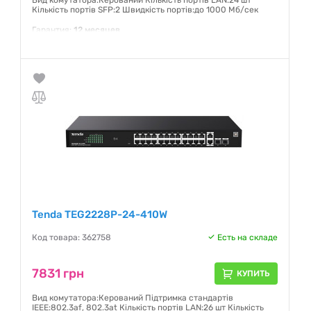
Вид комутатора:Керований Кількість портів LAN:24 шт
Кількість портів SFP:2 Швидкість портів:до 1000 Мб/сек
Гарантия:
12 месяцев
Tenda TEG2228P-24-410W
Код товара: 362758
Есть на складе
7831 грн
КУПИТЬ
Вид комутатора:Керований Підтримка стандартів
IEEE:802.3af, 802.3at Кількість портів LAN:26 шт Кількість