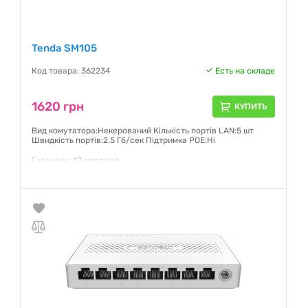
Tenda SM105
Код товара: 362234
Есть на складе
1620 грн
КУПИТЬ
Вид комутатора:Некерований Кількість портів LAN:5 шт
Швидкість портів:2.5 Гб/сек Підтримка POE:Ні
Гарантия:
12 месяцев