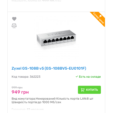
Швидкість портів:до 1000 Мб/сек
Гарантия:
12 месяцев
Zyxel GS-108B v5 (GS-108BV5-EU0101F)
Код товара: 362223
Есть на складе
999 грн
КУПИТЬ
949 грн
Вид комутатора:Некерований Кількість портів LAN:8 шт
Швидкість портів:до 1000 Мб/сек
Гарантия:
12 месяцев