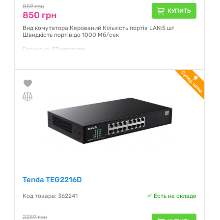
859 грн
КУПИТЬ
850 грн
Вид комутатора:Керований Кількість портів LAN:5 шт
Швидкість портів:до 1000 Мб/сек
Гарантия:
12 месяцев
Tenda TEG2216D
Код товара: 362241
Есть на складе
2259 грн