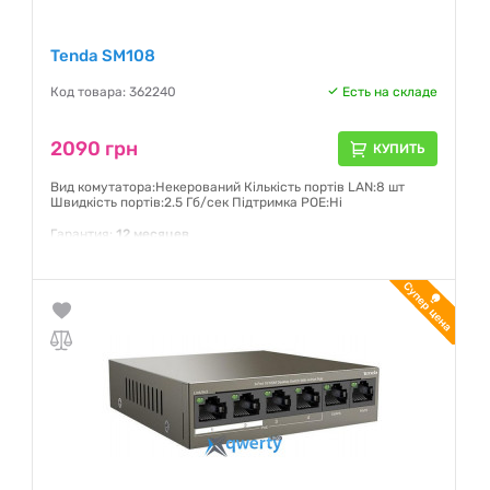
Tenda SM108
Код товара: 362240
Есть на складе
2090 грн
КУПИТЬ
Вид комутатора:Некерований Кількість портів LAN:8 шт
Швидкість портів:2.5 Гб/сек Підтримка POE:Ні
Гарантия:
12 месяцев