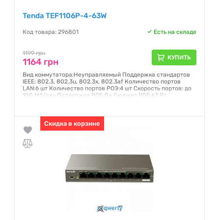
Tenda TEF1106P-4-63W
Код товара: 296801
Есть на складе
1199 грн
КУПИТЬ
1164 грн
Вид коммутатора:Неуправляемый Поддержка стандартов
IEEE: 802.3, 802.3u, 802.3x, 802.3af Количество портов
LAN:6 шт Количество портов РОЭ:4 шт Скорость портов: до
100 Мб/сек Поддержка POE:Да Бюджет POE:63 Вт
Автоматическое определение MDI/MDIX: Да Размер
таблицы MAC-адресов:1000
Гарантия:
Скидка в корзине
24 месяца