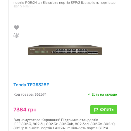
портів РOE:24 шт Кількість портів SFP:2 Швидкість портів:до
1000 Мб/сек
Гарантия:
12 месяцев
Tenda TEG5328F
Код товара: 362674
Есть на складе
7384 грн
КУПИТЬ
Вид комутатора:Керований Підтримка стандартів
IEEE:802.3, 802.3u, 802.3z, 802.3ab, 802.3ad, 802.3x, 802.1Q,
802.1р Кількість портів LAN:24 шт Кількість портів SFP:4