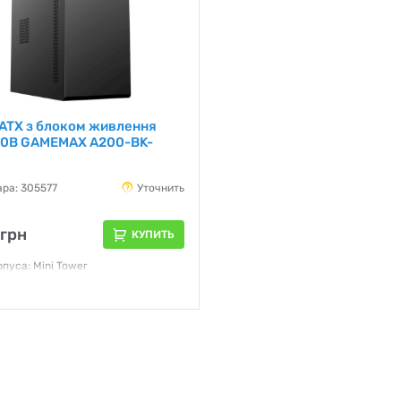
-ATX з блоком живлення
0B GAMEMAX A200-BK-
ара: 305577
Уточнить
 грн
КУПИТЬ
рпуса: Mini Tower
атеринской платы: Micro-ATX
итания: 500 Вт
я:
12 месяцев