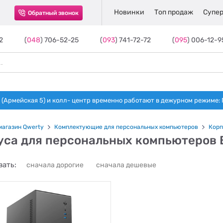
Новинки
Топ продаж
Супер
Обратный звонок
2
(
048
) 706-52-25
(
093
) 741-72-72
(
095
) 006-12-9
(Армейская 5) и колл- центр временно работают в дежурном режиме: Пн-п
магазин Qwerty
Комплектующие для персональных компьютеров
Корп
уса для персональных компьютеров 
ать:
сначала дорогие
сначала дешевые