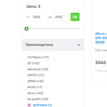
Цена, ₴
OK
от
до
Micro
GM-50
500B
Производитель
Код тов
1st Player
(+71)
2065
2E
(+12)
Aerocool
(+35)
* Тип ко
- Тип м
ANTEC
(+1)
- Блок п
APNX
(+10)
Гаранти
Arctic
(+1)
Asus
(+42)
be quiet!
(+30)
BITFENIX
(1)