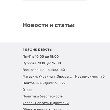
Logic Concept
(+2)
LOGIC CONCEPT
(+1)
Modecom
(+3)
MONTECH
(+20)
Новости и статьи
MSI
(+26)
NZXT
(+19)
Ocypus
(+3)
PCCOOLER
(+18)
График работы
PrologiX
(+16)
Пн-Пт:
10:00 до 18:00
QUBE
(+35)
Суббота:
11:00 до 17:00
Thermaltake
(+1)
Воскресенье -
выходной
Vinga
(+34)
Магазин:
Украина, г.Одесса,ул. Независимости 5.
Xilence
(+2)
Почтовый индекс:
65053
Zalman
(+17)
О нас
Политика безопасности
Условия оплаты и доставки
Обмен и возврат товара