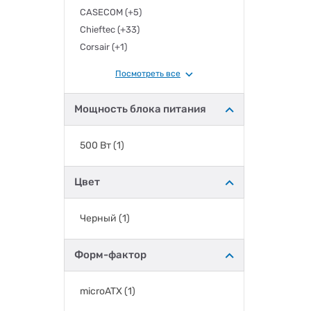
CASECOM
(+5)
Chieftec
(+33)
Corsair
(+1)
COUGAR
(+32)
Посмотреть все
DarkFlash
(+6)
DeepCool
(+60)
Мощность блока питания
DeLux
(+15)
FRACTAL DESIGN
(+95)
500 Вт
(1)
FrimeCom
(+8)
Gamdias
(+26)
Цвет
GAMEMAX
(+179)
GIGABYTE
(+11)
Черный
(1)
Golden Field
(+7)
GTL
(+12)
Форм-фактор
HAVN
(+6)
Hyte
(+26)
Jonsbo
(+55)
microATX
(1)
Lian Li
(+44)