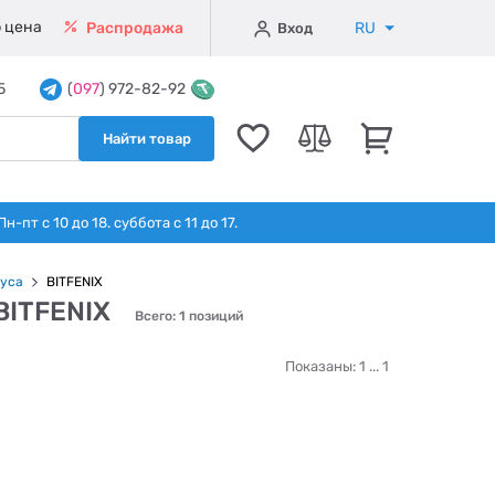
 цена
RU
Распродажа
Вход
5
(
097
) 972-82-92
Найти товар
т с 10 до 18. суббота с 11 до 17.
уса
BITFENIX
BITFENIX
Всего: 1 позиций
Показаны: 1 ...
1