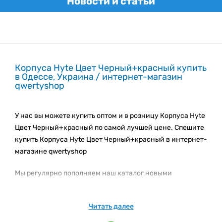
Новости и статьи
Корпуса Hyte Цвет Черный+красный купить
в Одессе, Украина / интернет-магазин
qwertyshop
У нас вы можете купить оптом и в розницу Корпуса Hyte
Цвет Черный+красный по самой лучшей цене. Спешите
купить Корпуса Hyte Цвет Черный+красный в интернет-
магазине qwertyshop
Мы регулярно пополняем наш каталог новыми
товарами. Следите за новинками каталога!
Подпишитесь на e-mail рассылку, чтобы быть вкурсе
Читать далее
наших акционных предложениях и новинках.