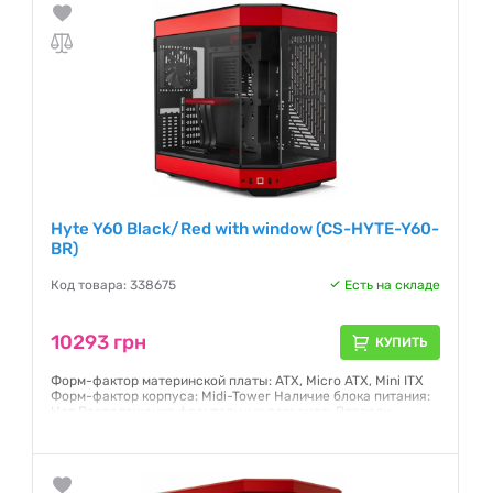
Hyte Y60 Black/Red with window (CS-HYTE-Y60-
BR)
Код товара: 338675
Есть на складе
10293 грн
КУПИТЬ
Форм-фактор материнской платы: ATX, Micro ATX, Mini ITX
Форм-фактор корпуса: Midi-Tower Наличие блока питания:
Нет Расположение фронтальных разъемов: Впереди
Максимальная высота кулера процессора: 160 мм.
Максимальный размер радиатора для установки сверху:
360 мм. Длина видеокарты: 375 мм
Гарантия:
12 месяцев