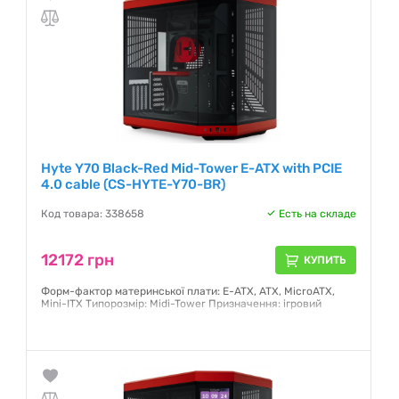
Hyte Y70 Black-Red Mid-Tower E-ATX with PCIE
4.0 cable (CS-HYTE-Y70-BR)
Код товара: 338658
Есть на складе
12172 грн
КУПИТЬ
Форм-фактор материнської плати: E-ATX, ATX, MicroATX,
Mini-ITX Типорозмір: Midi-Tower Призначення: ігровий
Гарантия:
12 месяцев