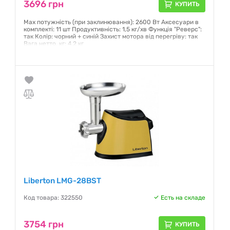
3696 грн
КУПИТЬ
Мах потужність (при заклинювання): 2600 Вт Аксесуари в
комплекті: 11 шт Продуктивність: 1,5 кг/хв Функція "Реверс":
так Колір: чорний + синій Захист мотора від перегріву: так
Вага нетто, кг: 4,2 кг
Гарантия:
12 месяцев
Liberton LMG-28BST
Код товара: 322550
Есть на складе
3754 грн
КУПИТЬ