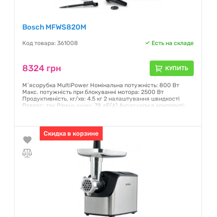
Bosch MFWS820M
Код товара: 361008
Есть на складе
8324 грн
КУПИТЬ
М`ясорубка MultiPower Номінальна потужність: 800 Вт
Макс. потужність при блокуванні мотора: 2500 Вт
Продуктивність, кг/хв: 4.5 кг 2 налаштування швидкості
Реверс: так Рівень шуму: 78 дБ(A) Аксесуари в комплекті:
перфоровані диски з нержавіючої сталі (3 мм, 4,5 мм і 8 мм),
1 x штовхач, 1 x набір для формування ковбасок Вага нетто:
5.2 кг Колір: чорний
Скидка в корзине
Гарантия:
12 месяцев