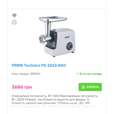
Гарантия:
12 месяцев
PRIME Technics PG 2243 WGD
Код товара: 349961
Есть на складе
3686 грн
КУПИТЬ
Номінальна потужність, Вт: 500 Максимальна потужність,
Вт: 2200 Реверс: так Кількість решіток для фаршу: 3
Кількість швидкісних режимів: 1 Рівень шуму, дБ: <85
Продуктивність (кг / хв): 2.5 Захист мотора від перегріву:
так Вага нетто: 4.1 кг