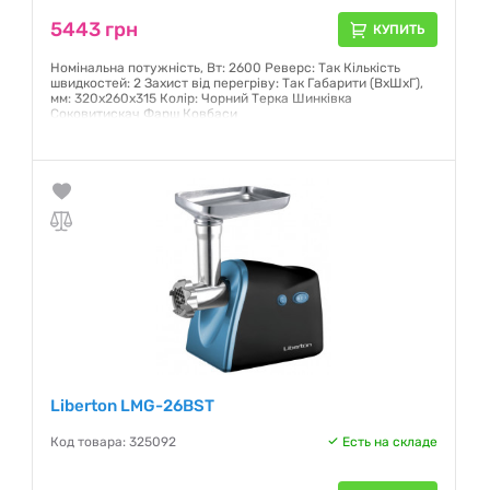
5443 грн
КУПИТЬ
Номінальна потужність, Вт: 2600 Реверс: Так Кількість
швидкостей: 2 Захист від перегріву: Так Габарити (ВхШхГ),
мм: 320х260х315 Колір: Чорний Терка Шинківка
Соковитискач Фарш Ковбаси
Гарантия:
12 месяцев
Liberton LMG-26BST
Код товара: 325092
Есть на складе