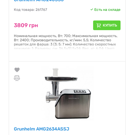
Код товара: 261767
Есть на складе
3809 грн
КУПИТЬ
Номинальная мощность, Вт: 700; Максимальная мощность,
Вт: 2400; Производительность, кг/мин: 5,5; Количество
решеток для фарша: 3 (3; 5; 7 мм); Количество скоростных
режимов: 1; Размеры, см: 36,5х31,5х24; Вес, кг: 6,04; Цвет:
черный/нержавеющая сталь; Реверс: есть; Защита мотора
от перегрева: есть
Гарантия:
12 месяцев
Grunhelm AMG2634ASSJ