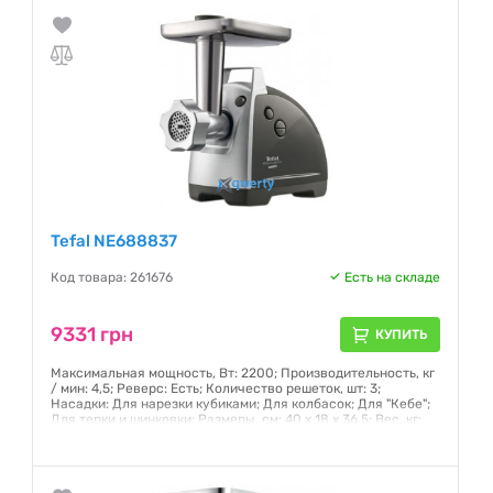
Tefal NE688837
Код товара: 261676
Есть на складе
9331 грн
КУПИТЬ
Максимальная мощность, Вт: 2200; Производительность, кг
/ мин: 4,5; Реверс: Есть; Количество решеток, шт: 3;
Насадки: Для нарезки кубиками; Для колбасок; Для "Кебе";
Для терки и шинковки; Размеры, см: 40 x 18 x 36.5; Вес, кг:
5.17
Гарантия:
12 месяцев