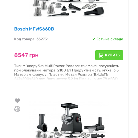
Bosch MFWS660B
Код товара: 332731
Есть на складе
8547 грн
КУПИТЬ
Тип: М`ясорубка MultiPower Реверс: так Макс. потужність
при блокуванні мотора: 2100 Вт Продуктивність, кг/хв: 3.5
Матеріал корпусу: Пластик, Метал Розміри (ВхШхГ):
247x200x240 mm Вага нетто: 5.2 kg Рівень шуму: 78 dB(A)
Гарантия:
12 месяцев