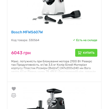
Bosch MFWS607W
Код товара: 330564
Есть на складе
6043 грн
КУПИТЬ
Макс. потужність при блокуванні мотора 2100 Вт Реверс
так Продуктивність, кг/хв 3.5 кг Колір Білий Матеріал
корпусу Пластик Розміри (ВхШхГ) 247x200x240 мм Вага
нетто 4.1 кг Рівень шуму 78 dB(A) Двосторонній ніж: завжди
забезпечує ідеальні результати та правильну збірку.
Гарантия:
12 месяцев