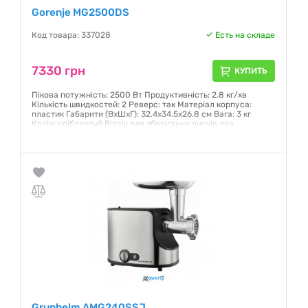
Gorenje MG2500DS
Код товара: 337028
Есть на складе
7330 грн
КУПИТЬ
Пікова потужність: 2500 Вт Продуктивність: 2.8 кг/хв
Кількість швидкостей: 2 Реверс: так Матеріал корпуса:
пластик Габарити (ВxШxГ): 32.4х34.5х26.8 см Вага: 3 кг
Колір: сріблястий Відсік для зберігання дисків для
нарізання: Так 3 насадки для нарізки/шаткування;
соковитискач
Гарантия:
12 месяцев
Grunhelm AMG240SSJ