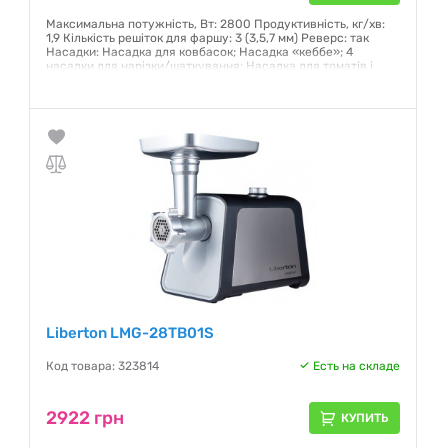
Максимальна потужність, Вт: 2800 Продуктивність, кг/хв:
1,9 Кількість решіток для фаршу: 3 (3,5,7 мм) Реверс: так
Насадки: Насадка для ковбасок; Насадка «кеббе»; 4
насадки для нарізки/шаткування; Насадка для томатів і
ягід.
Гарантия:
12 месяцев
Liberton LMG-28TB01S
Код товара: 323814
Есть на складе
2922 грн
КУПИТЬ