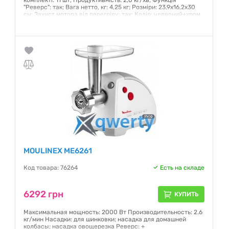
комплекті: 11 шт; Продуктивність: 2,0 кг/хв; Функція
"Реверс": так; Вага нетто, кг: 4,25 кг; Розміри: 23,9х16,2х30
см; Захист мотора від перегріву: так; Колір: червоний+хром
Гарантия:
12 месяцев
MOULINEX ME6261
Код товара: 76264
Есть на складе
6292 грн
КУПИТЬ
Максимальная мощность: 2000 Вт Производительность: 2.6
кг/мин Насадки: для шинковки; насадка для домашней
колбасы; насадка овощерезка Реверс: +