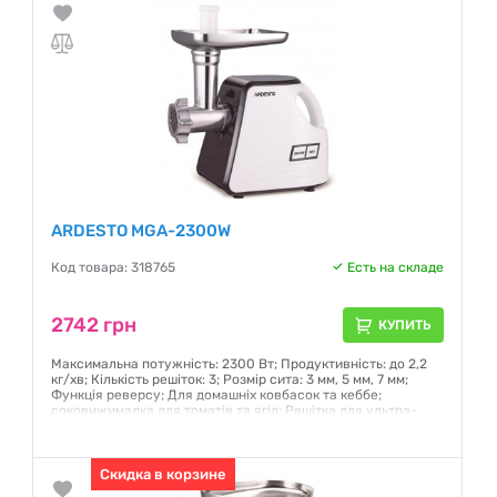
ARDESTO MGA-2300W
Код товара: 318765
Есть на складе
2742 грн
КУПИТЬ
Максимальна потужність: 2300 Вт; Продуктивність: до 2,2
кг/хв; Кількість решіток: 3; Розмір сита: 3 мм, 5 мм, 7 мм;
Функція реверсу; Для домашніх ковбасок та кеббе;
соковижималка для томатів та ягід; Решітка для ультра-
грубого помелу
Гарантия:
12 месяцев
Скидка в корзине