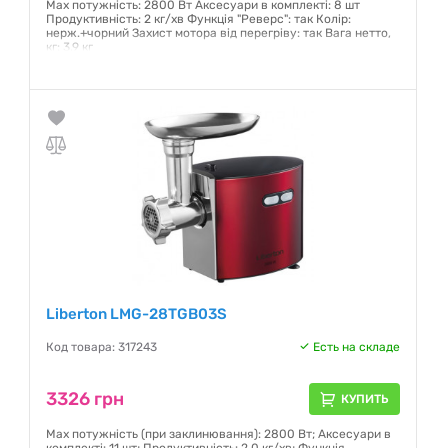
Мах потужність: 2800 Вт Аксесуари в комплекті: 8 шт
Продуктивність: 2 кг/хв Функція "Реверс": так Колір:
нерж.+чорний Захист мотора від перегріву: так Вага нетто,
кг: 3,9 кг
Гарантия:
12 месяцев
Liberton LMG-28TGB03S
Код товара: 317243
Есть на складе
3326 грн
КУПИТЬ
Мах потужність (при заклинювання): 2800 Вт; Аксесуари в