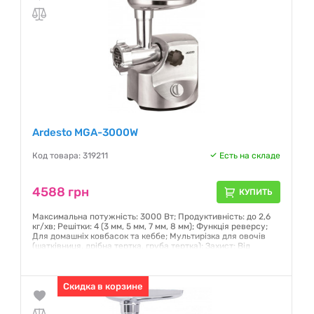
Ardesto MGA-3000W
Код товара: 319211
Есть на складе
4588 грн
КУПИТЬ
Максимальна потужність: 3000 Вт; Продуктивність: до 2,6
кг/хв; Решітки: 4 (3 мм, 5 мм, 7 мм, 8 мм); Функція реверсу;
Для домашніх ковбасок та кеббе; Мультирізка для овочів
(шатківниця, дрібна тертка, груба тертка); Захист: Від
перевантаження та перегріву; Колір: Сріблястий
Гарантия:
12 месяцев
Скидка в корзине