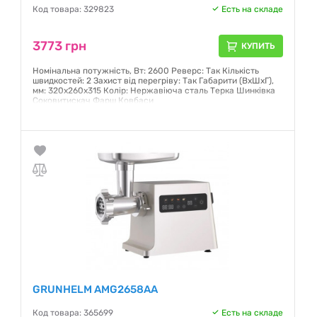
Код товара: 329823
Есть на складе
3773 грн
КУПИТЬ
Номінальна потужність, Вт: 2600 Реверс: Так Кількість
швидкостей: 2 Захист від перегріву: Так Габарити (ВхШхГ),
мм: 320х260х315 Колір: Нержавіюча сталь Терка Шинківка
Соковитискач Фарш Ковбаси
Гарантия:
12 месяцев
GRUNHELM AMG2658AA
Код товара: 365699
Есть на складе