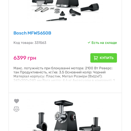
Bosch MFWS650B
Код товара: 331563
Есть на складе
6399 грн
КУПИТЬ
Макс. потужність при блокуванні мотора: 2100 Вт Реверс:
так Продуктивність, кг/хв: 3.5 Основний колір: Чорний
Матеріал корпусу: Пластик, Метал Розміри (ВхШхГ):
247x200x240 мм Вага нетто: 4.6 кг Аксесуари в комплекті: 1
x піддон, 1 x цитрус-прес, 1 x штовхач, 1 x набір для
формування ковбасок Рівень шуму: 78 dB(A)
Гарантия:
12 месяцев