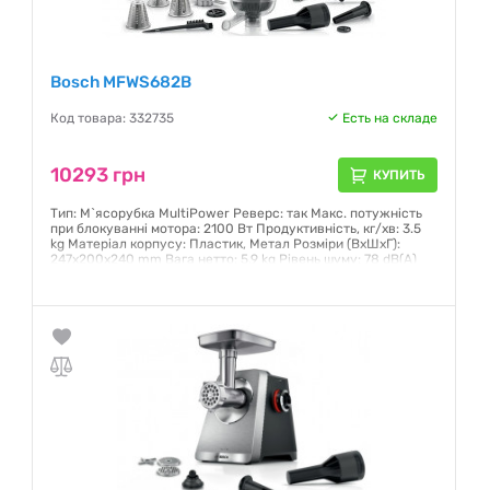
Bosch MFWS682B
Код товара: 332735
Есть на складе
10293 грн
КУПИТЬ
Тип: М`ясорубка MultiPower Реверс: так Макс. потужність
при блокуванні мотора: 2100 Вт Продуктивність, кг/хв: 3.5
kg Матеріал корпусу: Пластик, Метал Розміри (ВхШхГ):
247x200x240 mm Вага нетто: 5.9 kg Рівень шуму: 78 dB(A)
Гарантия:
12 месяцев