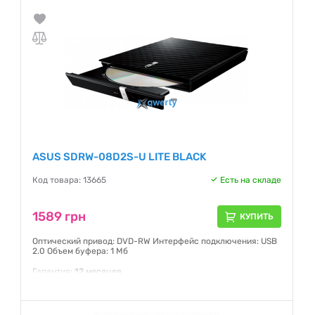
DVD±R(SL/DL), DVD±RW, DVD-ROM(SL/DL), DVD-RAM, DVD
Video Интерфейс USB Скорость записи DVD+R: 8X DVD-R:
8X DVD+RW: 8X DVD-RW: 6X DVD+R(DL): 6X
Гарантия:
24 месяца
ASUS SDRW-08D2S-U LITE BLACK
Код товара: 13665
Есть на складе
1589 грн
КУПИТЬ
Оптический привод: DVD-RW Интерфейс подключения: USB
2.0 Объем буфера: 1 Мб
Гарантия:
12 месяцев