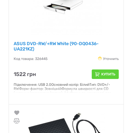
ASUS DVD-RW/+RW White (90-DQ0436-
UA221KZ)
Код товара: 326445
Уточнить
1522 грн
КУПИТЬ
Підключення: USB 2.0Основний колір: БілийТип: DVD+/-
RWФорм-фактор: ЗовнішнійФормула швидкості для CD
(читання/перезапис/запис): 24xФормула швидкості для
DVD±R (читання/запис): 8x/8xФормула швидкості для
DVD±RW: 8xШвидкість запису DVD-RAM: 5x
Гарантия:
12 месяцев