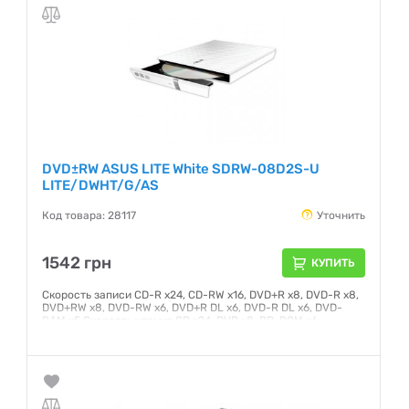
DVD±RW ASUS LITE White SDRW-08D2S-U
LITE/DWHT/G/AS
Код товара: 28117
Уточнить
1542 грн
КУПИТЬ
Скорость записи CD-R x24, CD-RW x16, DVD+R x8, DVD-R x8,
DVD+RW x8, DVD-RW x6, DVD+R DL x6, DVD-R DL x6, DVD-
RAM x5 Скорость чтения CD x24, DVD x8, BD-ROM x6
Читаемые форматы Audio CD,Video CD,CD-I,CD-Extra,Photo
CD,CD-Text,CD-ROM/XA,Multi-session CD,DVD Video
Записываемые форматы DVD+/-RW Время поиска DVD 160
мс CD 140 мс Буфер 1024 K, используется технология
предотвращения ошибки опустошения буфера Питание USB
Интерфейс USB Цвета использованные в...