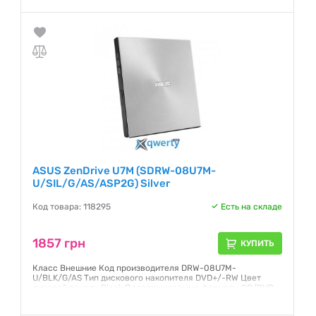
6X DVD-R (DL): 6X DVD-RAM: 5X CD-R: 24X CD-RW: 24X
Скорость считывания DVD+R: 8X DVD-R: 8X DVD+RW: 8X
DVD-RW: 8X DVD-ROM: 8X DVD+R(DL):
Гарантия:
12 месяцев
ASUS ZenDrive U7M (SDRW-08U7M-
U/SIL/G/AS/ASP2G) Silver
Код товара: 118295
Есть на складе
1857 грн
КУПИТЬ
Класс Внешние Код производителя DRW-08U7M-
U/BLK/G/AS Тип дискового накопителя DVD+/-RW Цвет
лицевой панели Black Поддерживаемые форматы CD/DVD
Audio CD, Video CD, CD-I, CD-Extra, Photo CD, CD-Text, CD-
ROM/XA, Multi-session CD, CD-R, CD-RW, CD-ROM,