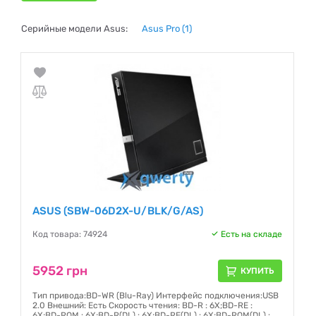
Серийные модели Asus:
Asus Pro
(1)
ASUS (SBW-06D2X-U/BLK/G/AS)
Код товара: 74924
Есть на складе
5952 грн
КУПИТЬ
Тип привода:BD-WR (Blu-Ray) Интерфейс подключения:USB
2.0 Внешний: Есть Скорость чтения: BD-R : 6X;BD-RE :
6X;BD-ROM : 6X;BD-R(DL) : 6X;BD-RE(DL) : 6X;BD-ROM(DL) :