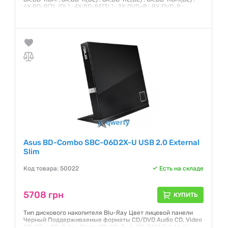
6X;BD-R(TL/QL) : 4X;BD-RE(TL) : 2X;DVD+R : 8X;DVD-R :
8X;DVD+RW : 8X;DVD-RW : 8X;DVD-ROM : 8X;DVD+R(DL) :
6X;DVD-R(DL) : 6X;DVD-ROM(DL) : 6X;DVD-RAM : 5X;CD-R :
24X;CD-RW : 24X;CD-
Гарантия:
12 месяцев
Asus BD-Combo SBC-06D2X-U USB 2.0 External
Slim
Код товара: 50022
Есть на складе
5708 грн
КУПИТЬ
Тип дискового накопителя Blu-Ray Цвет лицевой панели
Черный Поддерживаемые форматы CD/DVD Audio CD, Video
CD, CD-I, CD-Extra, Photo CD, CD-Text, CD-ROM/XA, Multi-