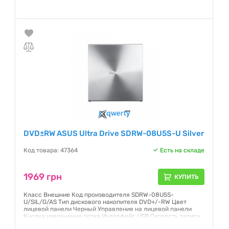
session CD, DVD Video, BD video Интерфейс USB Емкость
буфера 5.8 МБ Скорость записи DVD+R : 8X, DVD-R : 8X,
DVD+RW : 8X, DVD-RW : 6X, DVD+R(DL) : 6X, DVD-R (DL) : 6X,
DVD-RAM : 5X, CD-R : 24X, CD-RW : 16X Скорость считывания
BD-R : 6X, BD
Гарантия:
12 месяцев
DVD±RW ASUS Ultra Drive SDRW-08U5S-U Silver
Код товара: 47364
Есть на складе
1969 грн
КУПИТЬ
Класс Внешние Код производителя SDRW-08U5S-
U/SIL/G/AS Тип дискового накопителя DVD+/-RW Цвет
лицевой панели Черный Управление на лицевой панели
Кнопка извлечения лотка Интерфейс USB Скорость записи
DVD+R: 8X DVD-R: 8X DVD+RW: 8X DVD-RW: 6X DVD+R(DL):