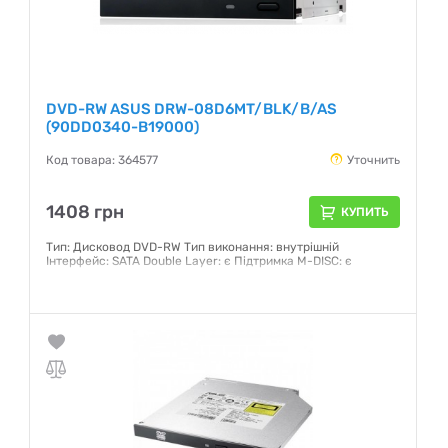
DVD-RW ASUS DRW-08D6MT/BLK/B/AS
(90DD0340-B19000)
Код товара: 364577
Уточнить
1408 грн
КУПИТЬ
Тип: Дисковод DVD-RW Тип виконання: внутрішній
Інтерфейс: SATA Double Layer: є Підтримка M-DISC: є
Гарантия:
12 месяцев