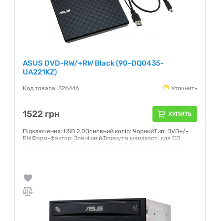
ASUS DVD-RW/+RW Black (90-DQ0435-
UA221KZ)
Код товара: 326446
Уточнить
1522 грн
КУПИТЬ
Підключення: USB 2.0Основний колір: ЧорнийТип: DVD+/-
RWФорм-фактор: ЗовнішнійФормула швидкості для CD
(читання/перезапис/запис): 24x/24xФормула швидкості
для DVD±R (читання/запис): 8x/8xФормула швидкості для
DVD±RW: 8x/8xФормула швидкості для DVD±R DL:
8x/6xШвидкість запису DVD-RAM: 5x
Гарантия:
12 месяцев