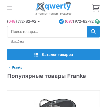
U
Интернет-магазин в Одессе
(
048
) 772-82-92
(
097
) 972-82-92
Ноутбуки
Каталог товаров
Franke
Популярные товары Franke