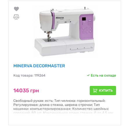
MINERVA DECORMASTER
Код товара: 119264
Есть на складе
14035 грн
КУПИТЬ
Свободный рукав: есть; Тип челнока: горизонтальный;
Регулируемая: длина стежка, ширина строчки; Тип
машинки: компьютеризированная; Количество швейных
операций: 80 шт; Максимальная длина стежка: 0 до 4,5 мм;
Максимальная ширина стежка: 0 до 7 мм; Мощность: 70 Вт;
Страна сборки: Китай
Гарантия:
12 месяцев