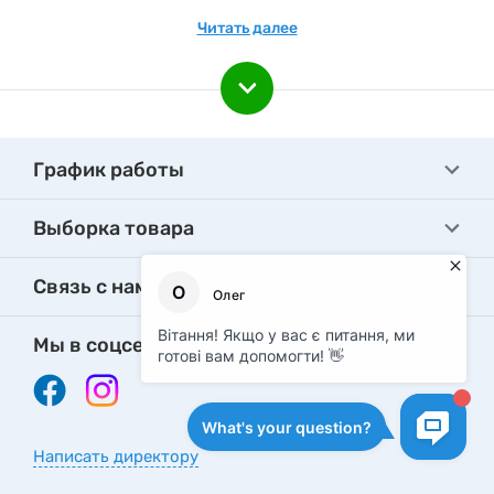
товарами. Следите за новинками каталога!
Читать далее
Подпишитесь на e-mail рассылку, чтобы быть вкурсе
наших акционных предложениях и новинках.
График работы
Выборка товара
Связь с нами
Мы в соцсетях
Написать директору