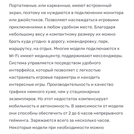
Портативные, или карманные, имеют встроенный
экран, поэтому не нуждаются в подключении монитора
или джойстиков. Позволяют наслаждаться игровыми
приключениями в любом удобном месте. Благодаря
небольшому весу и компактному размеру их можно
брать куда угодно: в дорогу, командировку, парк,
маршрутку, на отдых. Многие модели подключаются к
Wi-Fi, имеют медиацентр, поддерживают мессенджеры.
Система управляется посредством удобного
интерфейса, который позволяет с легкостью
настраивать игровые параметры и находить
интересные игры. Производительность и качество
графики немного хуже, чем у стационарных
экземпляров. Но этот недостаток компенсирует
мобильность и автономность. В зависимости от модели
они способны обеспечить от 2 до 6 часов непрерывного
гейминга. Заряжаются всего за несколько часов.
Некоторые модели при необходимости можно