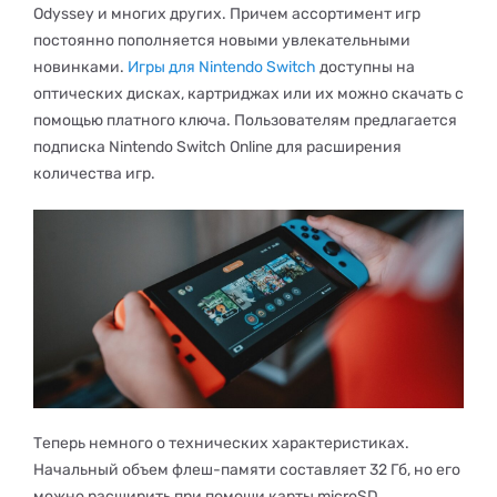
Odyssey и многих других. Причем ассортимент игр
постоянно пополняется новыми увлекательными
новинками.
Игры для Nintendo Switch
доступны на
оптических дисках, картриджах или их можно скачать с
помощью платного ключа. Пользователям предлагается
подписка Nintendo Switch Online для расширения
количества игр.
Теперь немного о технических характеристиках.
Начальный объем флеш-памяти составляет 32 Гб, но его
можно расширить при помощи карты microSD.