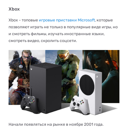
Xbox
Xbox - топовые
игровые приставки Microsoft
, которые
позволяют играть не только в популярные виде игры, но
и смотреть фильмы, изучать иностранные языки,
смотреть видео, скролить соцсети.
Начали появляться на рынке в ноябре 2001 года.