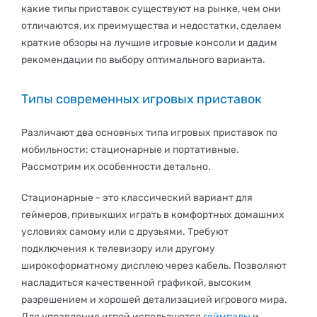
какие типы приставок существуют на рынке, чем они
отличаются, их преимущества и недостатки, сделаем
краткие обзоры на лучшие игровые консоли и дадим
рекомендации по выбору оптимального варианта.
Типы современных игровых приставок
Различают два основных типа игровых приставок по
мобильности: стационарные и портативные.
Рассмотрим их особенности детально.
Стационарные - это классический вариант для
геймеров, привыкших играть в комфортных домашних
условиях самому или с друзьями. Требуют
подключения к телевизору или другому
широкоформатному дисплею через кабель. Позволяют
насладиться качественной графикой, высоким
разрешением и хорошей детализацией игрового мира.
Для управления игрой используются
геймпады
и