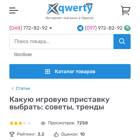
U
Интернет-магазин в Одессе
(
048
) 772-82-92
(
097
) 972-82-92
Ноутбуки
Каталог товаров
Статьи
Какую игровую приставку
выбрать: советы, тренды
Просмотров:
7258
Рейтинг:
3.2
Оценок:
10