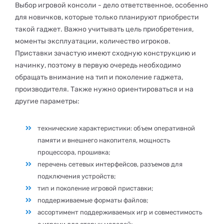
Выбор игровой консоли - дело ответственное, особенно
для новичков, которые только планируют приобрести
такой гаджет. Важно учитывать цель приобретения,
моменты эксплуатации, количество игроков.
Приставки зачастую имеют сходную конструкцию и
начинку, поэтому в первую очередь необходимо
обращать внимание на тип и поколение гаджета,
производителя. Также нужно ориентироваться и на
другие параметры:
технические характеристики: объем оперативной
памяти и внешнего накопителя, мощность
процессора, прошивка;
перечень сетевых интерфейсов, разъемов для
подключения устройств;
тип и поколение игровой приставки;
поддерживаемые форматы файлов;
ассортимент поддерживаемых игр и совместимость