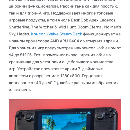
широким функционалом. Рассчитана как для простых,
так и для triple-A игр. Поддерживает многие топовые
игровые продукты, в том числе Desk Job Apex Legends,
Shatterline, The Witcher 3: Wild Hunt, Doom Eternal, No Man's
Sky, Hades.
Консоль Valve Steam Deck
функционирует на
мощном процессоре AMD APU 0404 с четырьмя ядрами.
Для хранения игр предусмотрен накопитель объемом от
64 до 512 Гб. Есть возможность расширения объема
хранилища для установки еще большего количества
игр. Устройство впечатляет ярким 7-дюймовым
дисплеем с разрешением 1280x800. Герцовка в
диапазоне от 40 до 60 Гц, любые разрывы изображения
исключены.