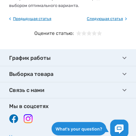
выбором оптимального варианта.
Предыдущая статья
Следующая статья
Оцените статью:
График работы
Выборка товара
Связь с нами
Мы в соцсетях