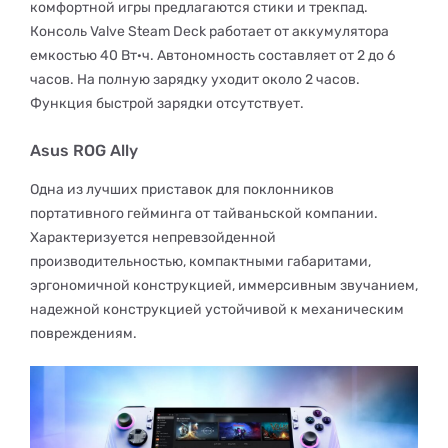
комфортной игры предлагаются стики и трекпад.
Консоль Valve Steam Deck работает от аккумулятора
емкостью 40 Вт·ч. Автономность составляет от 2 до 6
часов. На полную зарядку уходит около 2 часов.
Функция быстрой зарядки отсутствует.
Asus ROG Ally
Одна из лучших приставок для поклонников
портативного гейминга от тайваньской компании.
Характеризуется непревзойденной
производительностью, компактными габаритами,
эргономичной конструкцией, иммерсивным звучанием,
надежной конструкцией устойчивой к механическим
повреждениям.