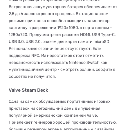
Встроенная аккумуляторная батарея обеспечивает от
2,5 до 6 часов игрового процесса. В стационарном
режиме приставка способна выводить на монитор
картинку в разрешении 1920x1080, в портативном -
1280x720. Предусмотрены разъемы HDMI, USB Type-C,
USB 3.0, USB 2.0, разъем для карты памяти microSD.
Региональные ограничения отсутствуют. Есть
поддержка NFC. Из недостатков стоит отметить
невозможность использовать Nintendo Switch как
мультимедийный центр - смотреть ролики, серфить в
соцсетях не получится.
Valve Steam Deck
Одна из самых обсуждаемых портативных игровых
приставок на сегодняшний день, выпущенная
популярной американской компанией Valve.
Привлекает геймеров хорошей производительностью,
большим размером экрана, эргономичным дизайном,