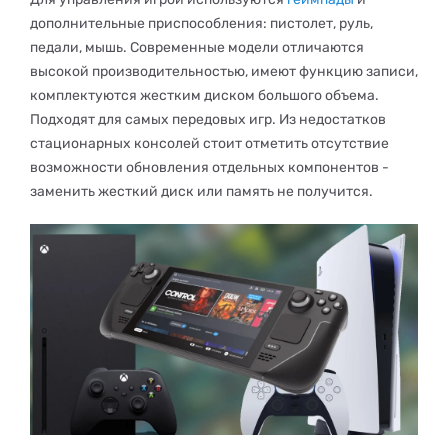
дополнительные приспособления: пистолет, руль,
педали, мышь. Современные модели отличаются
высокой производительностью, имеют функцию записи,
комплектуются жестким диском большого объема.
Подходят для самых передовых игр. Из недостатков
стационарных консолей стоит отметить отсутствие
возможности обновления отдельных компонентов -
заменить жесткий диск или память не получится.