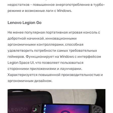
недостатков - повышенное энергопотребление в турбо-
режиме и возможные лаги с Windows.
Lenovo Legion Go
Не менее популярная портативная игровая консоль с
добротной начинкой, инновационными
эргономичными контроллерами, способная
удовлетворить потребности самых требовательных
геймеров. Функционирует на Windows с интерфейсом
Legion Space UI, что позволяет пользоваться
сторонними приложениями и лаунчерами.
Характеризуется повышенной производительностью и
эргономичным дизайном.