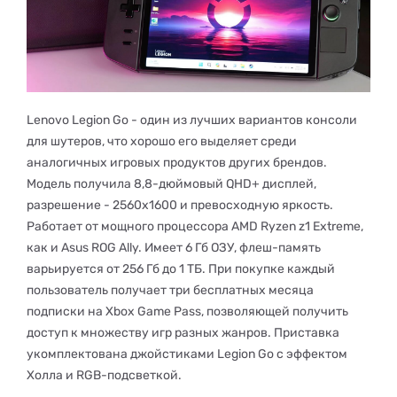
Lenovo Legion Go - один из лучших вариантов консоли
для шутеров, что хорошо его выделяет среди
аналогичных игровых продуктов других брендов.
Модель получила 8,8-дюймовый QHD+ дисплей,
разрешение - 2560x1600 и превосходную яркость.
Работает от мощного процессора AMD Ryzen z1 Extreme,
как и Asus ROG Ally. Имеет 6 Гб ОЗУ, флеш-память
варьируется от 256 Гб до 1 ТБ. При покупке каждый
пользователь получает три бесплатных месяца
подписки на Xbox Game Pass, позволяющей получить
доступ к множеству игр разных жанров. Приставка
укомплектована джойстиками Legion Go с эффектом
Холла и RGB-подсветкой.