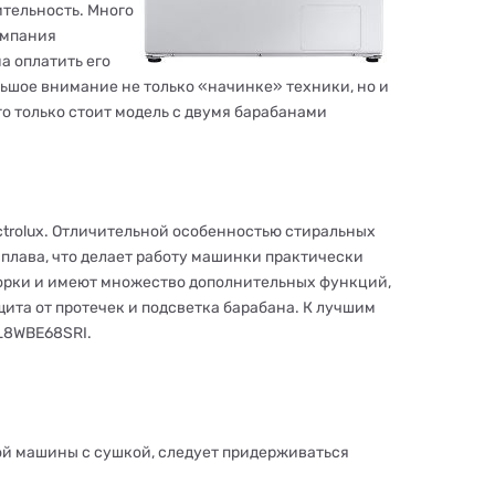
ительность. Много
омпания
а оплатить его
льшое внимание не только «начинке» техники, но и
 только стоит модель с двумя барабанами
trolux. Отличительной особенностью стиральных
сплава, что делает работу машинки практически
орки и имеют множество дополнительных функций,
ита от протечек и подсветка барабана. К лучшим
L8WBE68SRI.
ой машины с сушкой, следует придерживаться