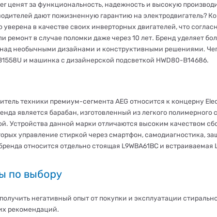
ier ценят за функциональность, надежность и высокую производ
водителей дают пожизненную гарантию на электродвигатель? К
 уверена в качестве своих инверторных двигателей, что согласн
ли ремонт в случае поломки даже через 10 лет. Бренд уделяет бо
 над необычными дизайнами и конструктивными решениями. Чего
1558U и машинка с дизайнерской подсветкой HWD80-B14686.
итель техники премиум-сегмента AEG относится к концерну Elec
енда является барабан, изготовленный из легкого полимерного 
й. Устройства данной марки отличаются высоким качеством сб
торых управление стиркой через смартфон, самодиагностика, защ
бренда относится отдельно стоящая L9WBA61BC и встраиваемая 
ы по выбору
 получить негативный опыт от покупки и эксплуатации стиральн
х рекомендаций.