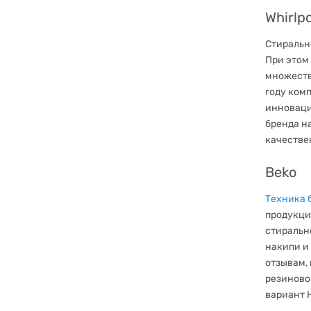
Whirlp
Стиральн
При этом
множеств
году комп
инноваци
бренда н
качестве
Beko
Техника 
продукци
стиральн
накипи и
отзывам,
резиново
вариант H