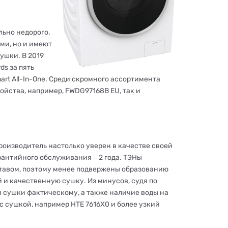
ьно недорого.
ми, но и имеют
ушки. В 2019
ds за пять
t All-In-One. Среди скромного ассортимента
ойства, например, FWDG97168B EU, так и
роизводитель настолько уверен в качестве своей
рантийного обслуживания ‒ 2 года. ТЭНы
авом, поэтому менее подвержены образованию
 и качественную сушку. Из минусов, судя по
 сушки фактическому, а также наличие воды на
с сушкой, например HTE 7616X0 и более узкий