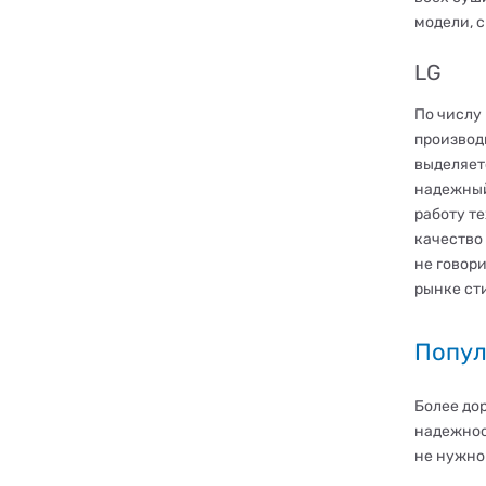
модели, 
LG
По числу
производ
выделяет
надежный
работу т
качество
не говор
рынке ст
Попул
Более до
надежност
не нужно