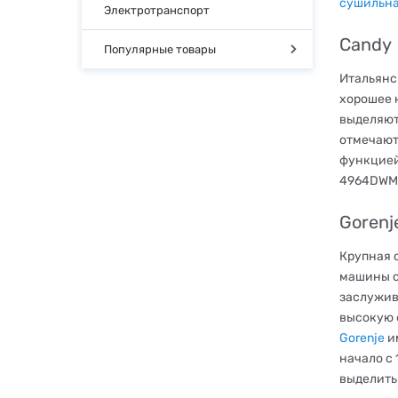
сушильн
Электротранспорт
Candy
Популярные товары
Итальянс
хорошее 
выделяют
отмечают
функцией
4964DWME
Gorenj
Крупная 
машины с
заслужив
высокую 
Gorenje
и
начало с
выделить