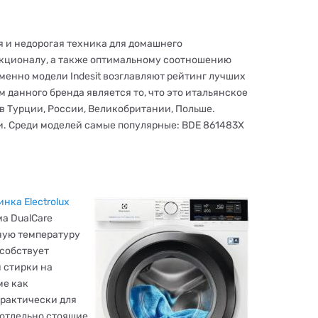
 и недорогая техника для домашнего
кционалу, а также оптимальному соотношению
менно модели Indesit возглавляют рейтинг лучших
данного бренда является то, что это итальянское
 в Турции, России, Великобритании, Польше.
и. Среди моделей самые популярные: BDE 861483X
ка Electrolux
а DualCare
ьную температуру
особствует
 стирки на
ме как
практически для
 отдельно стоящие