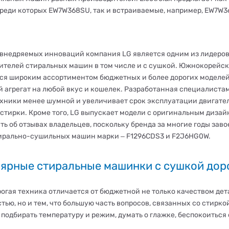
среди которых EW7W368SU, так и встраиваемые, например, EW7W3
 внедряемых инноваций компания LG является одним из лидеров
ителей стиральных машин в том числе и с сушкой. Южнокорейс
ся широким ассортиментом бюджетных и более дорогих моделей
 агрегат на любой вкус и кошелек. Разработанная специалистам
ехники менее шумной и увеличивает срок эксплуатации двигате
 стирки. Кроме того, LG выпускает модели с оригинальным диз
ить об отзывах владельцев, поскольку бренда за многие годы зав
ирально-сушильных машин марки ‒ F1296CDS3 и F2J6HG0W.
ярные стиральные машинки с сушкой доро
рогая техника отличается от бюджетной не только качеством де
ью, но и тем, что большую часть вопросов, связанных со стирко
 подбирать температуру и режим, думать о глажке, беспокоиться