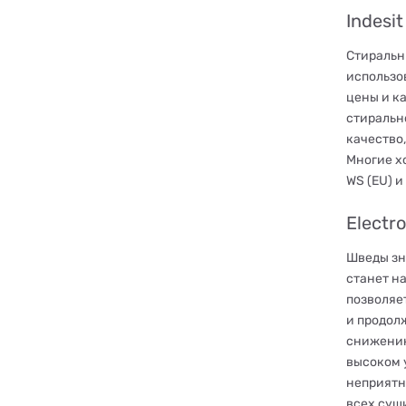
Indesit
Стиральн
использо
цены и к
стиральн
качество,
Многие х
WS (EU) и
Electro
Шведы зн
станет н
позволяе
и продол
снижению
высоком 
неприятн
всех суш