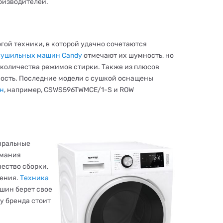
оизводителей.
гой техники, в которой удачно сочетаются
сушильных машин Candy
отмечают их шумность, но
 количества режимов стирки. Также из плюсов
ность. Последние модели с сушкой оснащены
н
, например, CSWS596TWMCE/1-S и ROW
тиральные
имания
ество сборки,
ления.
Техника
шин берет свое
у бренда стоит