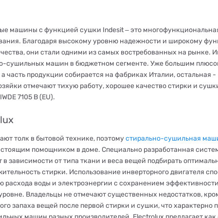
ые машины с функцией сушки Indesit ‒ это многофункциональная
вания. Благодаря высокому уровню надежности и широкому фун
ачества, они стали одними из самых востребованных на рынке. И
о-сушильных машин в бюджетном сегменте. Уже большим плюсом 
 а часть продукции собирается на фабриках Италии, остальная -
озяйки отмечают тихую работу, хорошее качество стирки и сушк
 IWDE 7105 B (EU).
lux
ают толк в бытовой технике, поэтому
стирально-сушильная машин
астоящим помощником в доме. Специально разработанная систем
т в зависимости от типа ткани и веса вещей подбирать оптимал
жительность стирки. Использование инверторного двигателя сп
 расхода воды и электроэнергии с сохранением эффективности
уровне. Владельцы не отмечают существенных недостатков, кро
ого запаха вещей после первой стирки и сушки, что характерно 
ильных машин разных производителей. Electrolux предлагает как