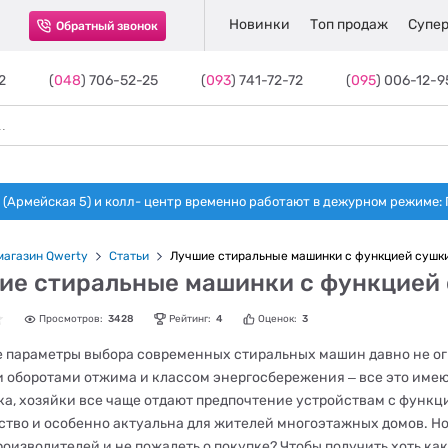
Новинки
Топ продаж
Супер
Обратный звонок
2
(
048
) 706-52-25
(
093
) 741-72-72
(
095
) 006-12-9
(Армейская 5) и колл- центр временно работают в дежурном режиме: Пн-п
магазин Qwerty
Статьи
Лучшие стиральные машинки с функцией сушк
ие стиральные машинки с функцией
Просмотров:
3428
Рейтинг:
4
Оценок:
3
 параметры выбора современных стиральных машин давно не о
 оборотами отжима и классом энергосбережения ‒ все это имею
а, хозяйки все чаще отдают предпочтение устройствам с функц
ство и особенно актуальна для жителей многоэтажных домов. Но 
роизводителей и не пожалеть о покупке? Чтобы получить хоть ка