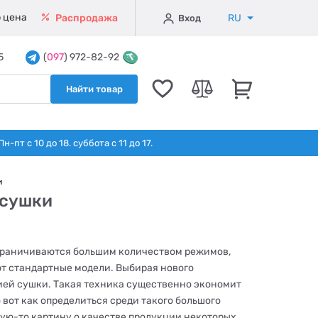
 цена
RU
Распродажа
Вход
5
(
097
) 972-82-92
Найти товар
т с 10 до 18. суббота с 11 до 17.
и
 сушки
граничиваются большим количеством режимов,
т стандартные модели. Выбирая нового
ией сушки. Такая техника существенно экономит
вот как определиться среди такого большого
кую-то картину о качестве продукции некоторых