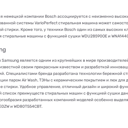
я немецкой компании Bosch ассоциируется с неизменно высок
ованной системы VarioPerfect стиральная машина может самосто
ой стирки. Кроме того, у техники Bosch один из самых высоких 
я стиральные машины с функцией сушки WDU28590OE и WNA144
ng
 Samsung является одним из крупнейших в мире производителе
 известной своим прекрасным качеством и разработкой иннова
ий. Специалистами бренда разработана технологии бережной сти
ции паром Air Wash, ТЭНы с керамическим покрытием и люк для 
се стирки. Удобное управление, отличный дизайн и широкий фун
й список преимуществ стиральных машин с функцией сушки дан
огообразия разработанных компанией моделей особенно выдел
E0ZW и WD80T554CBT.