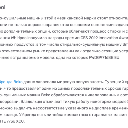
ool
о-сушильные машины этой американской марки стоят относител
 они не только хорошо справляются со своими основными задача
о дополнительных опций, которые облегчают процесс стирки и с
ания Whirlpool получила награды премии CES 2019 Innovation Awar
онных продуктов, в том числе стирально-сушильную машину Smar
а отечественном рынке представлены как отдельно стоящие устр
нные встраиваемые модели, одна из которых FWDG97168B EU.
бренда Beko
давно завоевала мировую популярность. Турецкий п
и, что предоставляет один из самых продолжительных сроков га
о-сушильных машин Beko обрабатываются никелированным сост
 коррозии. Владельцы отмечают тихую работу некоторых моделей
 можно выделить несоответствие указанного на дисплее времени
м кольце. У бренда есть линейка компактных стиральных машин 
TE 7736 XC0.