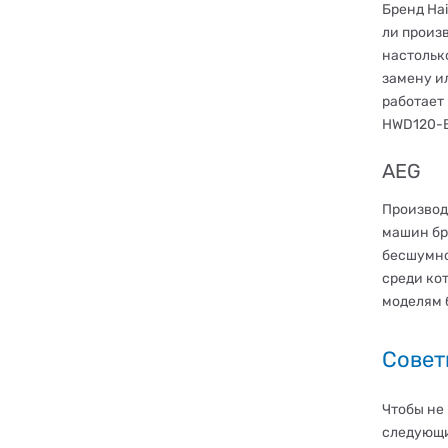
Бренд Ha
ли произ
настолько
замену и
работает
HWD120-B
AEG
Производ
машин бр
бесшумно
среди ко
моделям 
Совет
Чтобы не
следующи