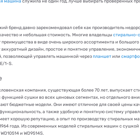
ая машина
служила не один год, лучше выбирать проверенных пр
кий бренд давно зарекомендовал себя как производитель недоро
качество и небольшая стоимость. Многие владельцы
стирально-
 преимущества в виде очень широкого ассортимента и большого
 аккуратный дизайн, простое и понятное управление, экономич
, позволяющей управлять машинкой через
планшет
или
смартфо
/1-S.
e
словенская компания, существующая более 70 лет, выпускает с
 функцией сушки во всех ценовых сегментах, но отдельного вн
ают бюджетные модели. Они имеют отличное для своей цены кач
функциональность, а также удобную и понятную систему управ
меет хорошую репутацию, а опыт по производству стиральных ма
 1964 года. Из современных моделей стиральных машин с сушкой 
 WD10514 и WD9514S.