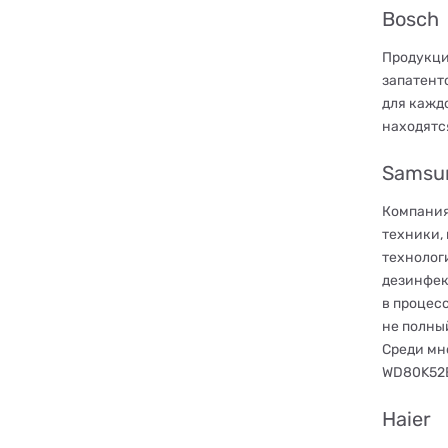
Bosch
Продукци
запатент
для кажд
находятс
Samsu
Компания
техники,
технолог
дезинфек
в процес
не полны
Среди мн
WD80K52
Haier