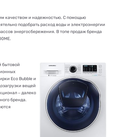
им качеством и надежностью. С помощью
ятельно подобрать расход воды и электроэнергии
классов энергосбережения. В топе продаж бренда
00ME.
й бытовой
ционных
рки Eco Bubble и
дозагрузки вещей
кционал ‒ далеко
ного бренда.
яются