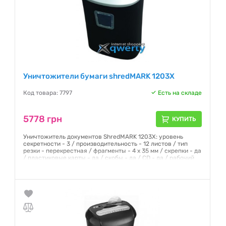
Уничтожители бумаги shredMARK 1203X
Код товара: 7797
Есть на складе
5778 грн
КУПИТЬ
Уничтожитель документов ShredMARK 1203X: уровень
секретности - 3 / производительность - 12 листов / тип
резки - перекрестная / фрагменты - 4 x 35 мм / скрепки - да
/ пластиковые карты - да / скобы - да / CD - да / рабочий
цикл - 3 мин / корзина - 25 литров / уровень шума - 72 дБ /
Гарантия:
12 месяцев