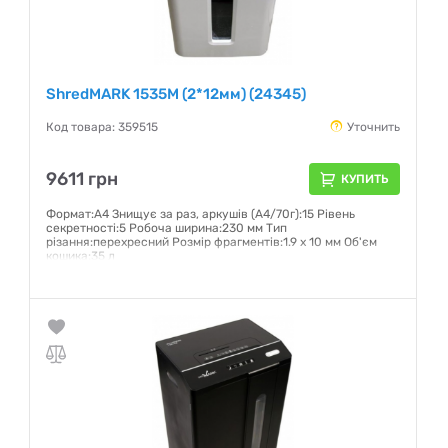
ShredMARK 1535M (2*12мм) (24345)
Код товара: 359515
Уточнить
9611 грн
КУПИТЬ
Формат:А4 Знищує за раз, аркушів (А4/70г):15 Рівень
секретності:5 Робоча ширина:230 мм Тип
різання:перехресний Розмір фрагментів:1.9 х 10 мм Об'єм
кошика:35 л
Гарантия:
12 месяцев