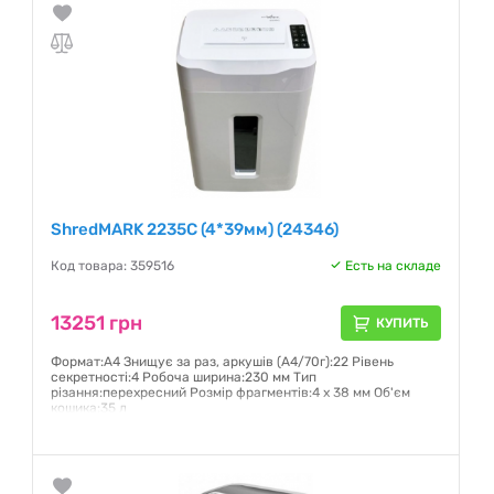
ShredMARK 2235C (4*39мм) (24346)
Код товара: 359516
Есть на складе
13251 грн
КУПИТЬ
Формат:А4 Знищує за раз, аркушів (А4/70г):22 Рівень
секретності:4 Робоча ширина:230 мм Тип
різання:перехресний Розмір фрагментів:4 х 38 мм Об'єм
кошика:35 л
Гарантия:
12 месяцев