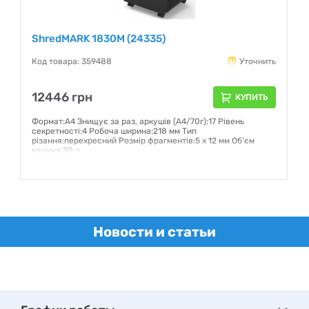
ShredMARK 1830M (24335)
Код товара: 359488
Уточнить
12446 грн
КУПИТЬ
Формат:А4 Знищує за раз, аркушів (А4/70г):17 Рівень
секретності:4 Робоча ширина:218 мм Тип
різання:перехресний Розмір фрагментів:5 x 12 мм Об'єм
кошика:30 л
Гарантия:
12 месяцев
Новости и статьи