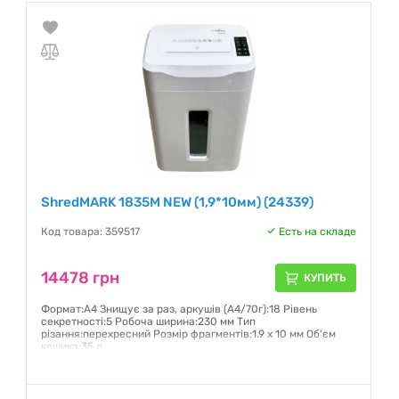
ShredMARK 1835M NEW (1,9*10мм) (24339)
Код товара: 359517
Есть на складе
14478 грн
КУПИТЬ
Формат:А4 Знищує за раз, аркушів (А4/70г):18 Рівень
секретності:5 Робоча ширина:230 мм Тип
різання:перехресний Розмір фрагментів:1.9 х 10 мм Об'єм
кошика:35 л
Гарантия:
12 месяцев