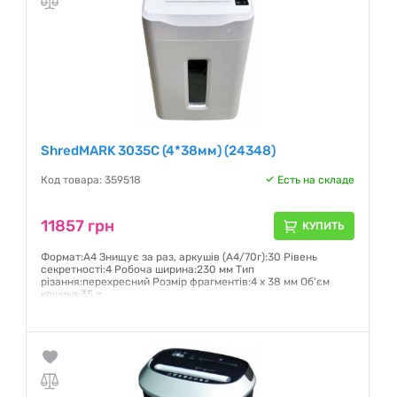
ShredMARK 3035C (4*38мм) (24348)
Код товара: 359518
Есть на складе
11857 грн
КУПИТЬ
Формат:А4 Знищує за раз, аркушів (А4/70г):30 Рівень
секретності:4 Робоча ширина:230 мм Тип
різання:перехресний Розмір фрагментів:4 х 38 мм Об'єм
кошика:35 л
Гарантия:
12 месяцев