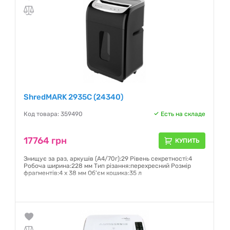
ShredMARK 2935С (24340)
Код товара: 359490
Есть на складе
17764 грн
КУПИТЬ
Знищує за раз, аркушів (А4/70г):29 Рівень секретності:4
Робоча ширина:228 мм Тип різання:перехресний Розмір
фрагментів:4 х 38 мм Об'єм кошика:35 л
Гарантия:
12 месяцев