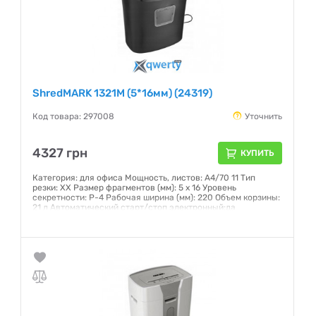
ShredMARK 1321M (5*16мм) (24319)
Код товара: 297008
Уточнить
4327 грн
КУПИТЬ
Категория: для офиса Мощность, листов: А4/70 11 Тип
резки: XX Размер фрагментов (мм): 5 x 16 Уровень
секретности: P-4 Рабочая ширина (мм): 220 Объем корзины:
21 л Автоматический старт/стоп электронный:да
Уничтожение скрепок: да Уничтожение пластиковых
карт:да Уничтожение CD:да
Гарантия:
12 месяцев