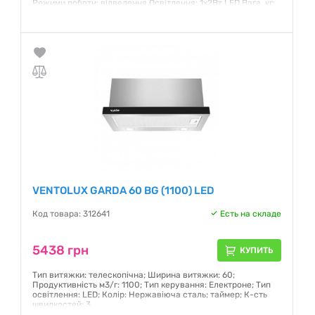
Режими роботи: відведення Освітлення: 1х2Вт LED Вага, кг:
9,3
Гарантия:
12 месяцев
VENTOLUX GARDA 60 BG (1100) LED
Код товара: 312641
Есть на складе
5438 грн
КУПИТЬ
Тип витяжки: телескопічна; Ширина витяжки: 60;
Продуктивність м3/г: 1100; Тип керування: Електроне; Тип
освітлення: LED; Колір: Нержавіюча сталь; таймер; К-сть
швидкостей: 3