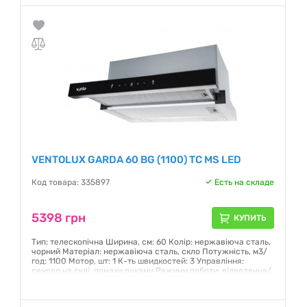
VENTOLUX GARDA 60 BG (1100) TC MS LED
Код товара: 335897
Есть на складе
5398 грн
КУПИТЬ
Тип: телескопічна Ширина, см: 60 Колір: нержавіюча сталь,
чорний Матеріал: нержавіюча сталь, скло Потужність, м3/
год: 1100 Мотор, шт: 1 К-ть швидкостей: 3 Управління:
сенсор на склі, помахи руками Режими роботи: відведення/
рециркуляція Освітлення: 2х1,5 Вт LED Наявність таймера: є
Гарантия:
12 месяцев