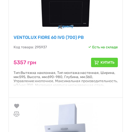
VENTOLUX FIORE 60 IVG (700) PB
Код товара: 295937
Есть на складе
5357 грн
КУПИТЬ
Тип:Вытяжка наклонная, Тип монтажа:настенная, Ширина,
мм:595, Высота, мм:690-980, Глубина, мм:360,
Управление:кнопочное, Mаксимальная производительность,
м3/час:700, Материал корпуса:нержавеющая сталь,
стекло, Цвет:черный, Мотор:1, Количество скоростей/
интенсивный режим:3, Освещение :LED 2х1,5, Таймер:есть
Гарантия:
24 месяца