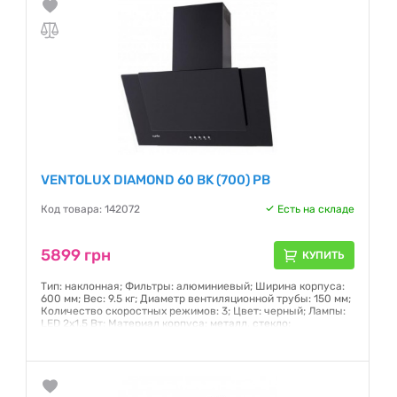
VENTOLUX DIAMOND 60 BK (700) PB
Код товара: 142072
Есть на складе
5899 грн
КУПИТЬ
Тип: наклонная; Фильтры: алюминиевый; Ширина корпуса:
600 мм; Вес: 9.5 кг; Диаметр вентиляционной трубы: 150 мм;
Количество скоростных режимов: 3; Цвет: черный; Лампы:
LED 2х1.5 Вт; Материал корпуса: металл, стекло;
Производительность: 700 м3/час
Гарантия:
24 месяца