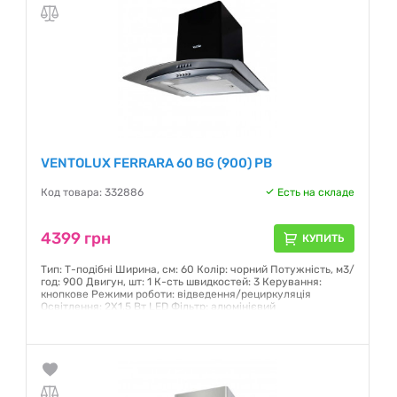
VENTOLUX FERRARA 60 BG (900) PB
Код товара: 332886
Есть на складе
4399 грн
КУПИТЬ
Тип: Т-подібні Ширина, см: 60 Колір: чорний Потужність, м3/
год: 900 Двигун, шт: 1 К-сть швидкостей: 3 Керування:
кнопкове Режими роботи: відведення/рециркуляція
Освітлення: 2Х1,5 Вт LED Фільтр: алюмінієвий
Гарантия:
12 месяцев