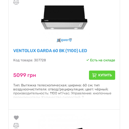
VENTOLUX GARDA 60 BK (1100) LED
Код товара: 307728
Есть на складе
5099 грн
КУПИТЬ
Тип: Вытяжка телескопическая; ширина: 60 см; тип
воздухоочистителя: отвод/рециркуляция; цвет: чёрный;
производительность: 1100 м³/час; Управление: кнопочные
переключатели; Количество скоростей: 2
Гарантия:
12 месяцев