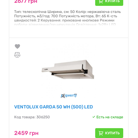
2677 грн
КУПИТЬ
Тип: телескопічна Ширина, см: 50 Колір: нержавіюча сталь
Потужність, м3/год: 700 Потужність мотора, Вт: 65 К-сть
швидкостей: 2 Керування: приховане кнопкове Режими
роботи: відведення/рециркуляція Освітлення: 1х2Вт LED
Фільтр: алюмінієвий Вага, кг: 5,1
Гарантия:
12 месяцев
VENTOLUX GARDA 50 WH (500) LED
Код товара: 306250
Есть на складе
2459 грн
КУПИТЬ