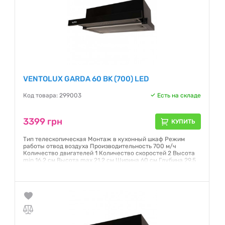
VENTOLUX GARDA 60 BK (700) LED
Код товара: 299003
Есть на складе
3399 грн
КУПИТЬ
Тип телескопическая Монтаж в кухонный шкаф Режим
работы отвод воздуха Производительность 700 м/ч
Количество двигателей 1 Количество скоростей 2 Высота
min 16.2 см Высота max 21.2 см Ширина 60 см Глубина 29.5
см (в открытом состоянии: 43.5 см) Диаметр отвода 150 мм
Цвет черный
Гарантия:
12 месяцев