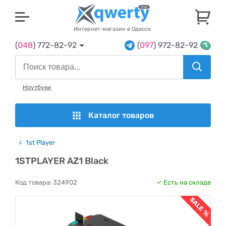
U
Интернет-магазин в Одессе
(
048
) 772-82-92
(
097
) 972-82-92
Ноутбуки
Каталог товаров
1st Player
1STPLAYER AZ1 Black
Код товара:
324902
Есть на складе