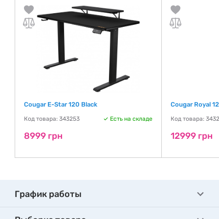
Cougar E-Star 120 Black
Cougar Royal 1
Код товара: 343253
Есть на складе
Код товара: 343
де
8999 грн
12999 грн
График работы