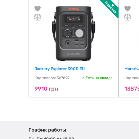
Jackery Explorer 300D EU
Marsriv
Код товара: 367897
Есть на складе
Код тов
9910 грн
1387
График работы