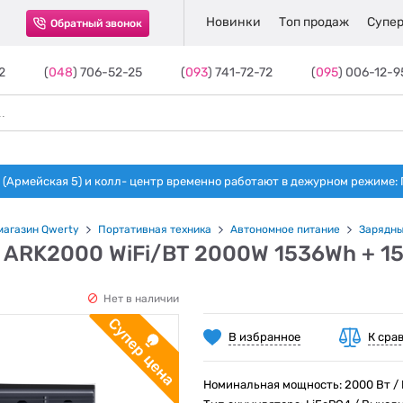
Новинки
Топ продаж
Супер
Обратный звонок
2
(
048
) 706-52-25
(
093
) 741-72-72
(
095
) 006-12-9
(Армейская 5) и колл- центр временно работают в дежурном режиме: Пн-п
магазин Qwerty
Портативная техника
Автономное питание
Зарядны
 ARK2000 WiFi/BT 2000W 1536Wh + 15
Нет в наличии
В избранное
К сра
Номинальная мощность: 2000 Вт / К