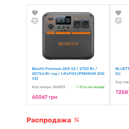
W PEAK
Bluetti Premium 200 V2 / 2700 Вт /
BLUETT
S2)
2073.6 Вт⋅год / LiFePO4 (PREMIUM 200
EU
V2)
ть на складе
Код тов
Код товара: 362893
Есть на складе
7258
65067 грн
Распродажа