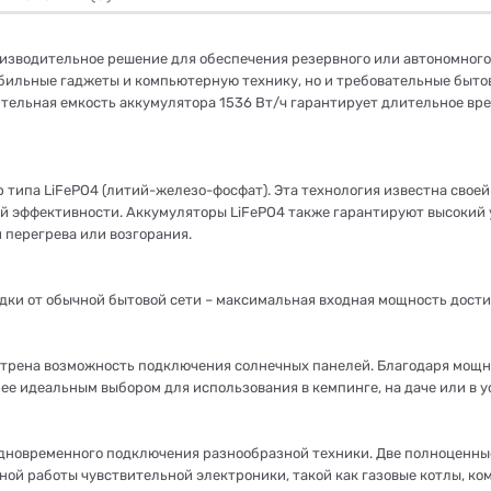
оизводительное решение для обеспечения резервного или автономног
обильные гаджеты и компьютерную технику, но и требовательные быто
ельная емкость аккумулятора 1536 Вт/ч гарантирует длительное вре
 типа LiFePO4 (литий-железо-фосфат). Эта технология известна свое
ой эффективности. Аккумуляторы LiFePO4 также гарантируют высокий 
 перегрева или возгорания.
и от обычной бытовой сети – максимальная входная мощность достига
трена возможность подключения солнечных панелей. Благодаря мощн
 ее идеальным выбором для использования в кемпинге, на даче или в 
дновременного подключения разнообразной техники. Две полноценные
тной работы чувствительной электроники, такой как газовые котлы, к