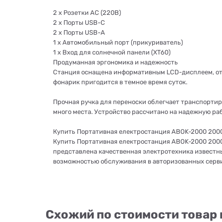
2 x Розетки AC (220В)
2 x Порты USB-C
2 x Порты USB-A
1 x Автомобильный порт (прикуриватель)
1 x Вход для солнечной панели (XT60)
Продуманная эргономика и надежность
Станция оснащена информативным LCD-дисплеем, от
фонарик пригодится в темное время суток.
Прочная ручка для переноски облегчает транспортиров
много места. Устройство рассчитано на надежную рабо
Купить Портативная електростанция ABOK-2000 2000 
Купить Портативная електростанция ABOK-2000 2000 В
представлена качественная электротехника известн
возможностью обслуживания в авторизованных сервис
Схожий по стоимости товар 