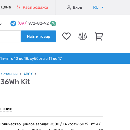
 цена
RU
Распродажа
Вход
5
(
097
) 972-82-92
Найти товар
т с 10 до 18. суббота с 11 до 17.
е станции
ABOK
36Wh Kit
внению
оличество циклов заряда: 3500 / Емкость: 3072 Вт*ч /