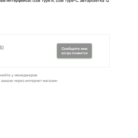
ые интерфейсы: USB Type A, USB Type-C, авторозетка 12
$)
Сообщите мне
когда появится
очняйте у менеджеров
и заказе через интернет магазин