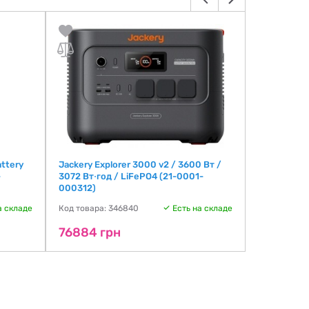
ttery
Jackery Explorer 3000 v2 / 3600 Вт /
Allpowers 
-
3072 Вт⋅год / LiFePO4 (21-0001-
Код товара:
000312)
77733 г
а складе
Код товара: 346840
Есть на складе
76884 грн