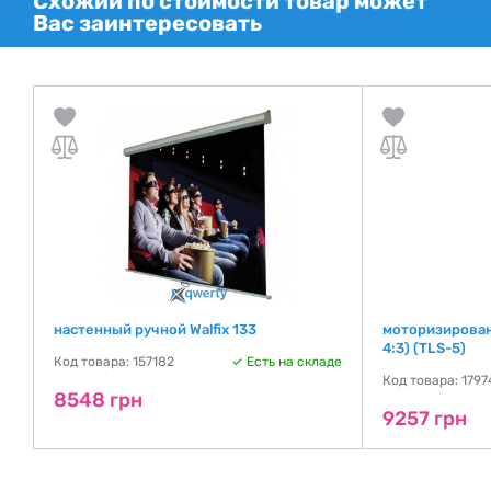
Схожий по стоимости товар может
Вас заинтересовать
настенный ручной Walfix 133
моторизированн
4:3) (TLS-5)
Код товара: 157182
Есть на складе
де
Код товара: 1797
8548 грн
9257 грн