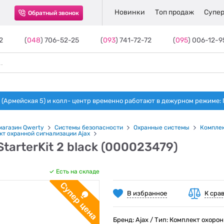
Новинки
Топ продаж
Супер
Обратный звонок
2
(
048
) 706-52-25
(
093
) 741-72-72
(
095
) 006-12-9
(Армейская 5) и колл- центр временно работают в дежурном режиме: Пн-п
магазин Qwerty
Системы безопасности
Охранные системы
Комплек
т охранной сигнализации Ajax
StarterKit 2 black (000023479)
Есть на складе
В избранное
К сра
Бренд: Ajax / Тип: Комплект охорон