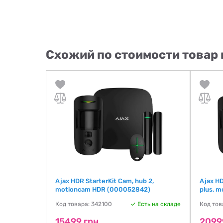
Схожий по стоимости товар 
Ajax HDR StarterKit Cam, hub 2,
Ajax HD
motioncam HDR (000052842)
plus, 
Код товара: 342100
Есть на складе
Код тов
15499 грн
2099