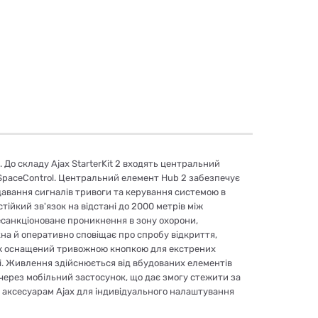
. До складу Ajax StarterKit 2 входять центральний
ю SpaceControl. Центральний елемент Hub 2 забезпечує
едавання сигналів тривоги та керування системою в
стійкий зв'язок на відстані до 2000 метрів між
несанкціоноване проникнення в зону охорони,
кна й оперативно сповіщає про спробу відкриття,
кож оснащений тривожною кнопкою для екстрених
єрі. Живлення здійснюється від вбудованих елементів
через мобільний застосунок, що дає змогу стежити за
 аксесуарам Ajax для індивідуального налаштування