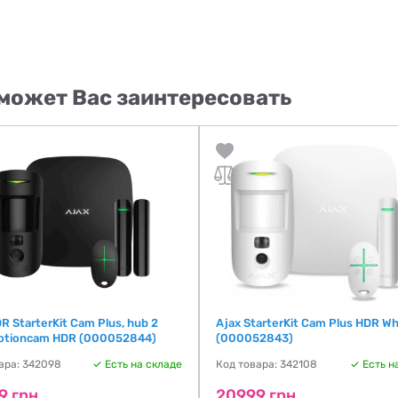
может Вас заинтересовать
R StarterKit Cam Plus, hub 2
Ajax StarterKit Cam Plus HDR Wh
motioncam HDR (000052844)
(000052843)
ара: 342098
Есть на складе
Код товара: 342108
Есть н
9 грн
20999 грн