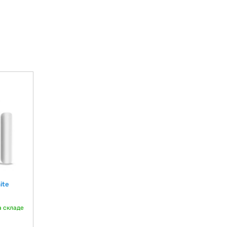
ite
а складе