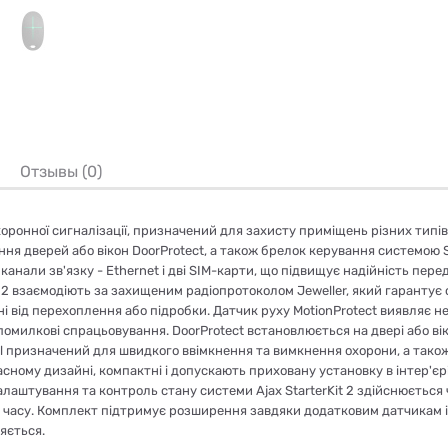
Отзывы (0)
хоронної сигналізації, призначений для захисту приміщень різних типів
нення дверей або вікон DoorProtect, а також брелок керування системо
канали зв'язку - Ethernet і дві SIM-карти, що підвищує надійність пер
Kit 2 взаємодіють за захищеним радіопротоколом Jeweller, який гарантує 
і від перехоплення або підробки. Датчик руху MotionProtect виявляє 
 помилкові спрацьовування. DoorProtect встановлюється на двері або ві
ol призначений для швидкого ввімкнення та вимкнення охорони, а та
сучасному дизайні, компактні і допускають приховану установку в інтер'
аштування та контроль стану системи Ajax StarterKit 2 здійснюється 
о часу. Комплект підтримує розширення завдяки додатковим датчикам і
яється.