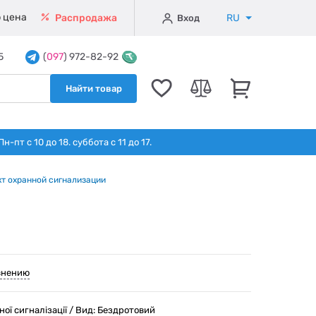
 цена
RU
Распродажа
Вход
5
(
097
) 972-82-92
Найти товар
т с 10 до 18. суббота с 11 до 17.
т охранной сигнализации
внению
ної сигналізації / Вид: Бездротовий