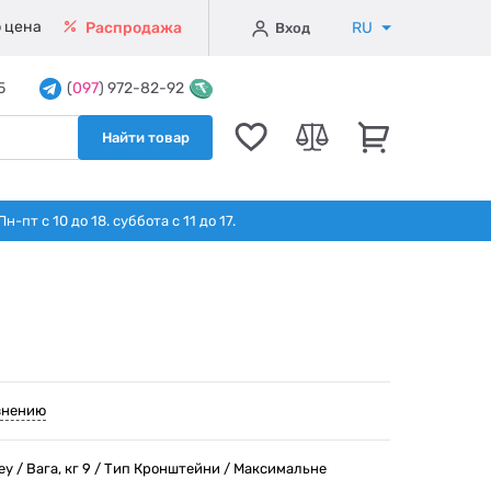
 цена
RU
Распродажа
Вход
5
(
097
) 972-82-92
Найти товар
т с 10 до 18. суббота с 11 до 17.
внению
ey / Вага, кг 9 / Тип Кронштейни / Максимальне