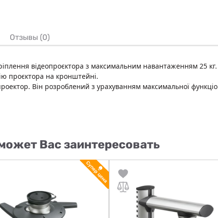
Отзывы (0)
іплення відеопроєктора з максимальним навантаженням 25 кг.
ію проєктора на кронштейні.
роектор. Він розроблений з урахуванням максимальної функціо
может Вас заинтересовать