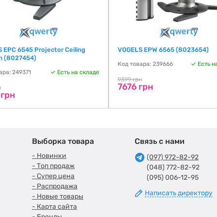
 EPС 6545 Projector Ceiling
VOGELS EPW 6565 (8023654)
on (8027454)
Код товара: 239666
Есть н
ара: 249371
Есть на складе
9399 грн
7676 грн
н
 грн
Выборка товара
Связь с нами
- Новинки
(097) 972-82-92
- Топ продаж
(048) 772-82-92
- Супер цена
(095) 006-12-95
- Распродажа
Написать директору
- Новые товары
- Карта сайта
- Бренды