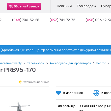
Новинки
Топ продаж
Супер
Обратный звонок
2
(
048
) 706-52-25
(
093
) 741-72-72
(
095
) 006-12-9
(Армейская 5) и колл- центр временно работают в дежурном режиме: Пн-п
магазин Qwerty
Телевизоры
Аксессуары для проекторов
Sector
r PRB95-170
Уточнить наличие
В избранное
К сра
Тип розміщення Настінні / Колір Gr