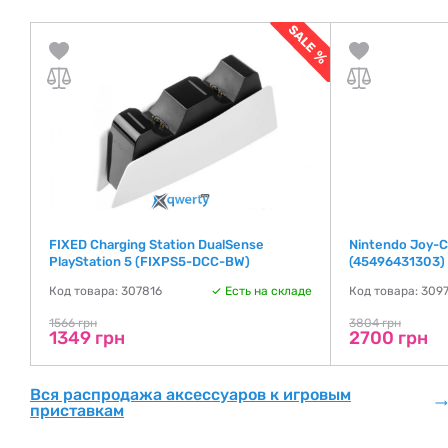
FIXED Charging Station DualSense
Nintendo Joy-Co
PlayStation 5 (FIXPS5-DCC-BW)
(45496431303)
де
Код товара: 307816
Есть на складе
Код товара: 309
1566 грн
3804 грн
1349 грн
2700 грн
Вся распродажа аксессуаров к игровым
приставкам