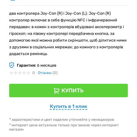
два контролера Joy-Con (R) і Joy-Con (L); Joy-Con (R)
контролер включає в себе функцію NFC і інфрачервоний
передавач; в кожен з контролерів вбудовані акселерометр і
гіроскоп; на лівому контролері передбачена кнопка, за
допомогою якої можна робити скріншоти, щоб ділитися ними
з друзями в соціальних мережах; до кожного з контролерів
додається ремінець
Гарантия:
6 месяцев
0
Отзывы
(0)
КУПИТЬ
Купить в 1 клик
* характеристики и цвет изделия уточняйте у менеджеров
* интернет цена актуальна только при заказе через интернет
магазин