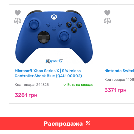
Microsoft Xbox Series X | S Wireless
Nintendo Switch
Controller Shock Blue (QAU-00002)
Код товара: 140
де
Код товара: 244325
Есть на складе
3371 грн
3281 грн
Распродажа