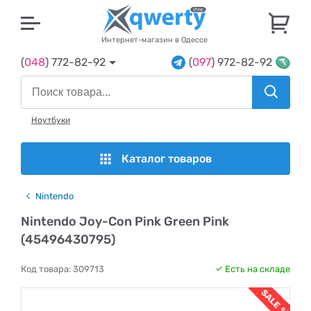
U
Интернет-магазин в Одессе
(
048
) 772-82-92
(
097
) 972-82-92
Ноутбуки
Каталог товаров
Nintendo
Nintendo Joy-Con Pink Green Pink
(45496430795)
Код товара:
309713
Есть на складе