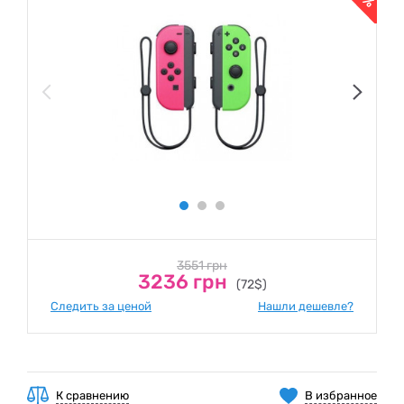
3551 грн
3236 грн
(72$)
Следить за ценой
Нашли дешевле?
К сравнению
В избранное