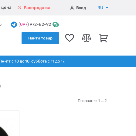
 цена
RU
Распродажа
Вход
5
(
097
) 972-82-92
Найти товар
т с 10 до 18. суббота с 11 до 17.
й
Показаны: 1 ...
2