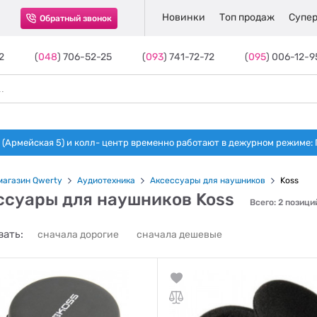
Новинки
Топ продаж
Супер
Обратный звонок
2
(
048
) 706-52-25
(
093
) 741-72-72
(
095
) 006-12-9
(Армейская 5) и колл- центр временно работают в дежурном режиме: Пн-п
магазин Qwerty
Аудиотехника
Аксессуары для наушников
Koss
ссуары для наушников Koss
Всего: 2 позици
ать:
сначала дорогие
сначала дешевые