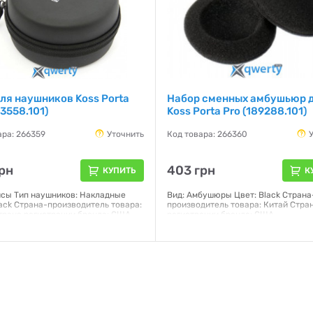
ля наушников Koss Porta
Набор сменных амбушьюр 
93558.101)
Koss Porta Pro (189288.101)
ара: 266359
Уточнить
Код товара: 266360
рн
403 грн
КУПИТЬ
К
йсы Тип наушников: Накладные
Вид: Амбушюры Цвет: Black Страна
lack Страна-производитель товара:
производитель товара: Китай Стра
трана регистрации бренда: США
регистрации бренда: США
я:
12 месяцев
Гарантия:
12 месяцев