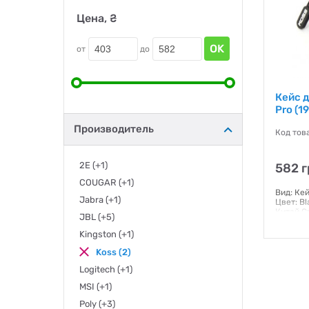
Цена, ₴
OK
от
до
Кейс д
Pro (1
Производитель
Код тов
2E
(+1)
582 г
COUGAR
(+1)
Вид: Ке
Jabra
(+1)
Цвет: B
Китай С
JBL
(+5)
Гаранти
Kingston
(+1)
Koss
(2)
Logitech
(+1)
MSI
(+1)
Poly
(+3)