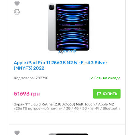
Apple iPad Pro 11 256GB M2 Wi-Fi+4G Silver
(MNYF3) 2022
Код товара: 283790
Есть на складе
51693 грн
КУПИТЬ
Экран 11" Liquid Retina (2388x1668) MultiTouch / Apple M2
/256 ГБ встроенной памяти / 3G / 4G / 5G / Wi-Fi / Bluetooth
5.3 / основная двойная камера 12 Мп + 10 Мп, фронтальная
- 12 Мп / GPS / ГЛОНАСС / iPadOS 16 / 470 г /
Гарантия:
12 месяцев