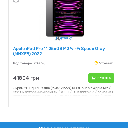
Apple iPad Pro 11 256GB M2 Wi-Fi Space Gray
(MNXF3) 2022
Код товара: 283778
Уточнить
41804 грн
КУПИТЬ
Экран 11" Liquid Retina (2388x1668) MultiTouch / Apple M2 /
256 ГБ встроенной памяти / Wi-Fi / Bluetooth 5.3 / основная
двойная камера 12 Мп + 10 Мп, фронтальная - 12 Мп / iPadOS
16 / 466 г
Гарантия:
12 месяцев