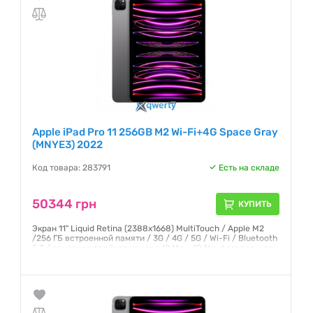
Apple iPad Pro 11 256GB M2 Wi-Fi+4G Space Gray
(MNYE3) 2022
Код товара: 283791
Есть на складе
50344 грн
КУПИТЬ
Экран 11" Liquid Retina (2388x1668) MultiTouch / Apple M2
/256 ГБ встроенной памяти / 3G / 4G / 5G / Wi-Fi / Bluetooth
5.3 / основная двойная камера 12 Мп + 10 Мп, фронтальная
- 12 Мп / GPS / ГЛОНАСС / iPadOS 16 / 470 г /
Гарантия:
12 месяцев