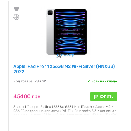
Apple iPad Pro 11 256GB M2 Wi-Fi Silver (MNXG3)
2022
Код товара: 283781
Есть на складе
45400 грн
КУПИТЬ
Экран 11" Liquid Retina (2388x1668) MultiTouch / Apple M2 /
256 ГБ встроенной памяти / Wi-Fi / Bluetooth 5.3 / основная
двойная камера 12 Мп + 10 Мп, фронтальная - 12 Мп / iPadOS
16 / 466 г
Гарантия:
12 месяцев