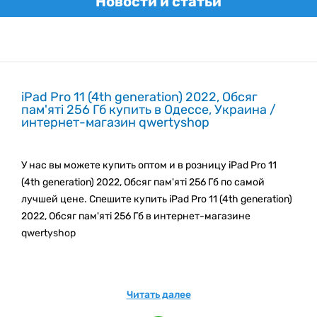
Новости и статьи
iPad Pro 11 (4th generation) 2022, Обсяг
пам'яті 256 Гб купить в Одессе, Украина /
интернет-магазин qwertyshop
У нас вы можете купить оптом и в розницу iPad Pro 11
(4th generation) 2022, Обсяг пам'яті 256 Гб по самой
лучшей цене. Спешите купить iPad Pro 11 (4th generation)
2022, Обсяг пам'яті 256 Гб в интернет-магазине
qwertyshop
Мы регулярно пополняем наш каталог новыми
товарами. Следите за новинками каталога!
Читать далее
Подпишитесь на e-mail рассылку, чтобы быть вкурсе
наших акционных предложениях и новинках.